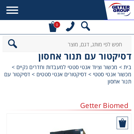
0
Error:
Contact form not found.
דסיקטור עם תנור אחסון
מעונין לקבל הצעת מחיר או מידע עבור:
בית
>
מכשור וציוד אנטי סטטי למעבדות וחדרים נקיים
>
מכשור אנטי סטטי
>
דסיקטורים אנטי סטטים
>
דסיקטור עם
Centrifuges
תנור אחסון
Chromatography
Getter Biomed
Concentration
בקש הצעת מחיר
Cooling