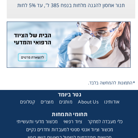
תנור אחסון להגנה מלחות בנפח 385 ל', עד 5% לחות
Consumables
Safety
Chemicals
*התמונות להמחשה בלבד.
גטר ביומד
אודותינו
About Us
מותגים
מוצרים
קטלוגים
תחומי התמחות
כלי מעבדה למחקר
ציוד רפואי
מכשור מדעי ותעשייתי
מכשור וציוד אנטי סטטי למעבדות וחדרים נקיים
חבישות מתקדמות לטיפול בפצעים קשיי ריפוי