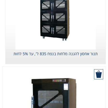
Heating
Instrumentation
Microscopy
Pumps
תנור אחסון להגנה מלחות בנפח 835 ל', עד 5% לחות
Sample Preparation
בקש הצעת מחיר
Shaking & Stirring
Storage
Thermometry