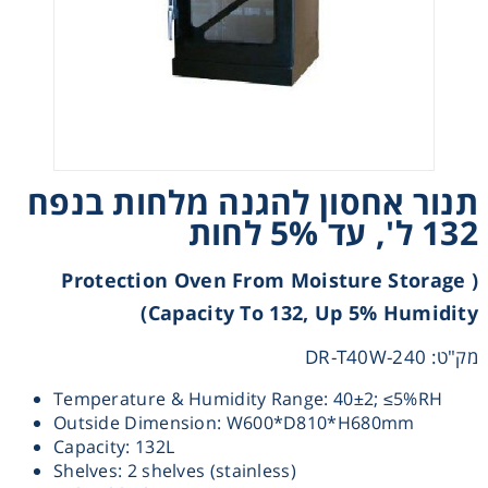
Heating
Instrumentation
Microscopy
תנור אחסון להגנה מלחות בנפח
Pumps
132 ל', עד 5% לחות
Sample Preparation
( Protection Oven From Moisture Storage
Capacity To 132, Up 5% Humidity)
Shaking & Stirring
מק"ט: DR-T40W-240
Temperature & Humidity Range: 40±2; ≤5%RH
Storage
Outside Dimension: W600*D810*H680mm
Capacity: 132L
Thermometry
Shelves: 2 shelves (stainless)