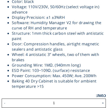
Color: black
Voltage: 110V/230V, 50/60Hz (select voltage in)
Washing
advance
Display Precision: ±1 ±3%RH
Chromatography
Software: Humidity Manager V2 for drawing the
curve of RH and temperature
Structure: 1mm thick carbon steel with antistatic
Lab Essentials
paint
Door: Compression handles, airtight magnetic
Filtration
sealers and antistatic glass
Wheel: 4 antistatic 3” wheels, two of them with
brakes
Glassware
Grounding Wire: 1MΩ. (940mm long)
ESD Paint: 103~109Ω. (surface) resistance
Liquid Handling
Power Consumption: Max. 450W; Ave. 200Wh
Baking 40 Dry Cabinet is suitable for ambient
temperature >15
Plasticware
כמות:
Reagents & Kits
-
+