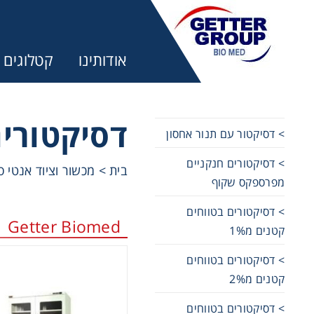
אודותינו
קטלוגים
דסיקטורים בט
> דסיקטור עם תנור אחסון
> דסיקטורים חנקניים
מע
בית
>
מכשור וציוד אנטי 
מפרספקס שקוף
trifuges
> דסיקטורים בטווחים
Getter Biomed
קטנים מ1%
ography
> דסיקטורים בטווחים
קטנים מ2%
tration
> דסיקטורים בטווחים