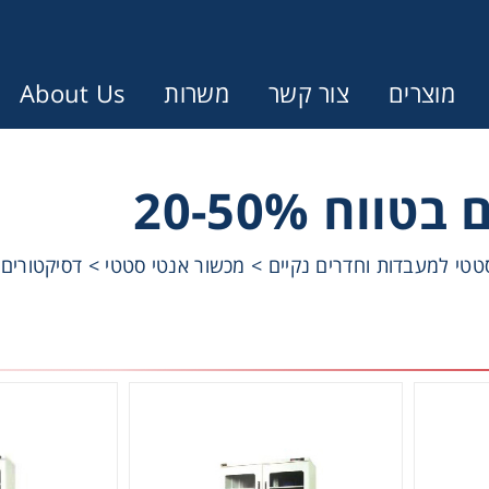
מוצרים
צור קשר
משרות
About Us
Error:
Contact form not found.
ווח 20-50%
ונין לקבל הצעת מחיר או מידע עבור
סטטי למעבדות וחדרים נקיים
>
מכשור אנטי סטטי
>
דסיקטורים
Cen
Chromat
Concen