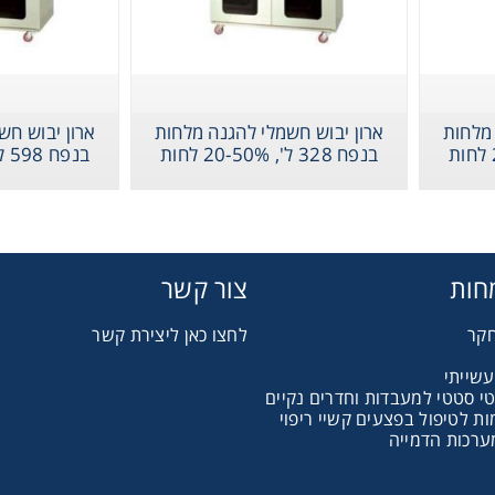
יבוש חשמלי להגנה
מלחות בנפח 164 ל', 20-
 מלחות
ארון יבוש חשמלי להגנה מלחות
ארון יבוש חש
50% לחות
Therm
בנפח 328 ל', 20-50% לחות
בנפח 598 ל', 20-50% לחות
חות
צור קשר
Chromat
חקר
לחצו כאן ליצירת קשר
Lab Es
עשייתי
טי סטטי למעבדות וחדרים נקיים
 לטיפול בפצעים קשיי ריפוי
Fi
ערכות הדמייה