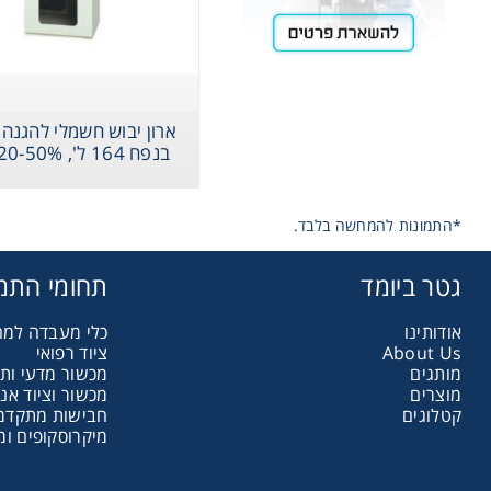
Storage
ארון 
ארון יבוש חשמלי להגנה
ometry
בנפח 164 ל', 20-50% לחות
Washing
*התמונות להמחשה בלבד.
גטר ביומד
תחומי התמ
ography
אודותינו
כלי מעבדה למ
About Us
ציוד רפואי
sentials
מותגים
מכשור מדעי ות
מוצרים
מכשור וציוד אנ
קטלוגים
חבישות מתקדמות
ltration
מיקרוסקופים ומ