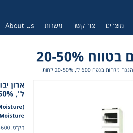
מוצרים
צור קשר
משרות
About Us
Error:
Contact form not found.
ווח 20-50%
ת בנפח 600 ל’, 20-50% לחות
ונין לקבל הצעת מחיר או מידע עבור
Cen
ל', 20-50% לחות
 Moisture
Chromat
Moisture)
Concen
מק"ט: DR-A20-600