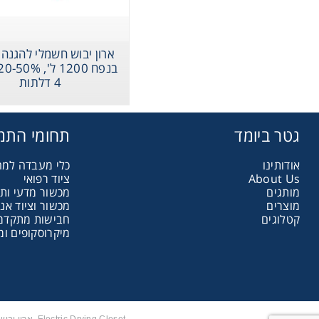
assware
Handling
ארון יבוש חשמלי להגנה
4 דלתות
sticware
גטר ביומד
תחומי התמ
s & Kits
אודותינו
כלי מעבדה למ
About Us
ציוד רפואי
מותגים
מכשור מדעי ות
umables
מוצרים
מכשור וציוד אנ
קטלוגים
חבישות מתקדמות
מיקרוסקופים ומ
Safety
emicals