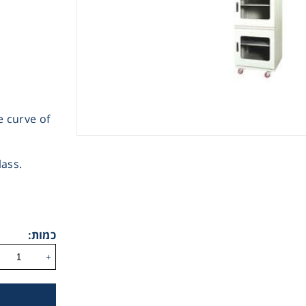
 curve of
Instrume
lass.
Mic
כמות:
Sample Prep
+
Shaking & 