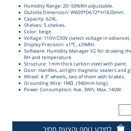
Humidity Range: 20~50%RH adjustable.
Outside Dimension: W600*D672*H1820mm.
Capacity: 624L.
Shelves: 5 shelves.
Color: beige.
Voltage: 110V/230V (select voltage in advance).
Display Precision: ±1℃, ±3%RH.
Software: Humidity Manager V2 for drawing the
RH and temperature.
Structure: 1mm thick carbon steel with paint.
Door: Handles, airtight magnetic sealers and g
Wheel: 4 3” wheels, two of them with brakes.
Grounding Wire: 1MΩ. (940mm long).
Power Consumption: Ave. 3Wh; Max. 140W.
-
למידע נוסף והצעת מחיר