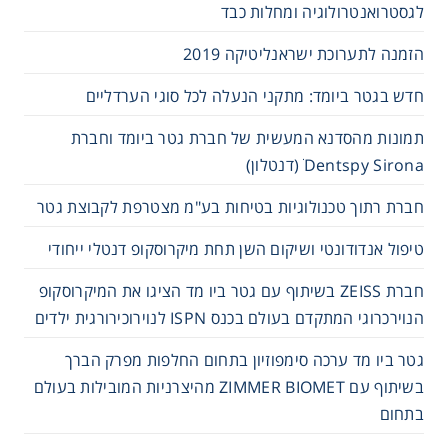
לגסטרואנטרולוגיה ומחלות כבד
הזמנה לתערוכת ישראנליטיקה 2019
חדש בגטר ביומד: מתקני הנעלה לכל סוגי הערדליים
תמונות מהסדנא המעשית של חברת גטר ביומד וחברת
Dentspy Sirona ׁ(דנטלון)
חברת רתוך טכנולוגיות בטיחות בע"מ מצטרפת לקבוצת גטר
טיפול אנדודונטי ושיקום השן תחת מיקרוסקופ דנטלי ייחודי
חברת ZEISS בשיתוף עם גטר ביו מד הציגו את המיקרוסקופ
הנוירכרוגי המתקדם בעולם בכנס ISPN לנוירוכירורגית ילדים
גטר ביו מד ערכה סימפוזיון בתחום החלפות מפרק הברך
בשיתוף עם ZIMMER BIOMET מהיצרניות המובילות בעולם
בתחום