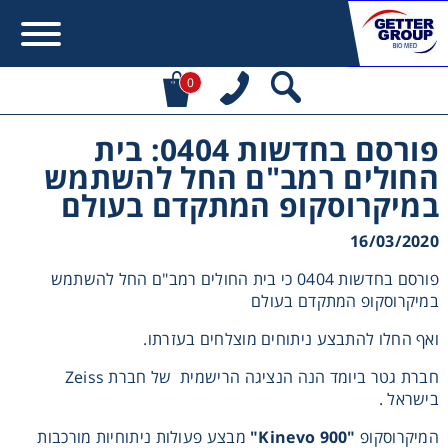
0
פורסם בחדשות 0404: בית
Error:
Contact form not found.
החולים רמב"ם החל להשתמש
במיקרוסקופ המתקדם בעולם
מעונין לקבל הצעת מחיר או מידע עבור:
16/03/2020
Centrifuges
פורסם בחדשות 0404 כי בית החולים רמב"ם החל להשתמש
במיקרוסקופ המתקדם בעולם
Chromatography
ואף החלו להתבצע ניתוחים מוצלחים בעזרתו.
Concentration
חברת גטר ביומד הנה הנציגה הרישמית של חברת Zeiss
בישראל .
Cooling
המיקרוסקופ
"Kinevo 900"
מבצע פעולות ניתוחיות מורכבות