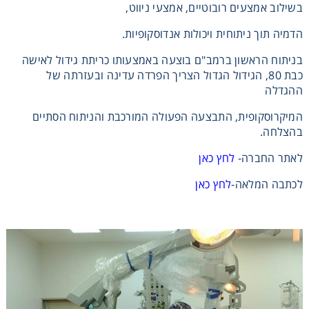
בשילוב אמצעים רובוטיים, אמצעי ניווט,
Heating
הדמיה תוך ניתוחית ויכולות אנדוסקופיות.
בניתוח הראשון ברמב"ם בוצעה באמצעותו כריתת גידול לאישה
Instrumentation
כבת 80, הגידול הגדול הצריך הפרדה עדינה ובעזרתה של
ההגדלה
Microscopy
המיקרוסקופית, התבצעה הפעולה המורכבת והניתוח הסתיים
בהצלחה.
Pumps
לאתר החברה-
לחץ כאן
Sample Preparation
לכתבה המלאה-
לחץ כאן
Shaking & Stirring
Storage
Thermometry