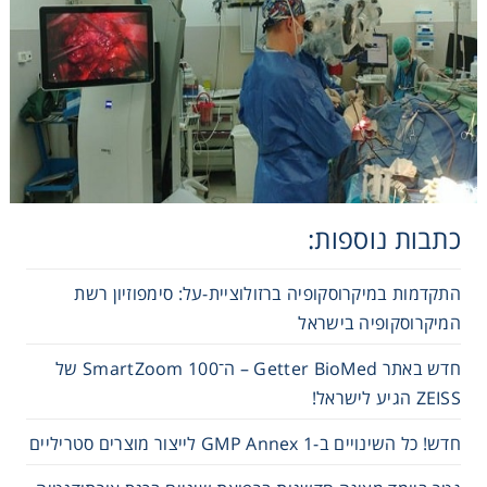
Washing
Chromatography
Lab Essentials
Filtration
כתבות נוספות:
Glassware
התקדמות במיקרוסקופיה ברזולוציית-על: סימפוזיון רשת
המיקרוסקופיה בישראל
Liquid Handling
חדש באתר Getter BioMed – ה־SmartZoom 100 של
ZEISS הגיע לישראל!
Plasticware
חדש! כל השינויים ב-GMP Annex 1 לייצור מוצרים סטריליים
Reagents & Kits