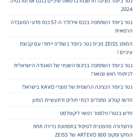
גטר ביומד מציגה חדשנות ברפואת שיניים בכנס אורתודנטיה
2024
Consumables
גטר ביומד השתתפה בכנס אילמ"ר ה-57 כנס מדעי המעבדה
Safety
הרפואית
המותג ZEISS מבית גטר ביומד בשת"פ ייחודי עם קבוצת
Chemicals
עיניים !
גטר ביומד השתתפה בכינוס השנתי של האגודה הישראלית
לניתוחי ראש וצוואר!
גטר ביומד הנציגה הרשמית של מוצרי KAVO בישראל!
חדש! קטלוג מתכלים לבתי חולים ולתעשיית המזון
חדש בגטר! פלסטר רפואי ליקופלסט
פרוצדורה מהפכנית לטיפול בתסמונת נדירה תחת
המיקרוסקופ 800 ARTEVO של ZEISS