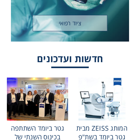
ציוד רפואי
חדשות ועדכונים
המותג ZEISS מבית
גטר ביומד השתתפה
-57 כנס
גטר ביומד בשת"פ
בכינוס השנתי של