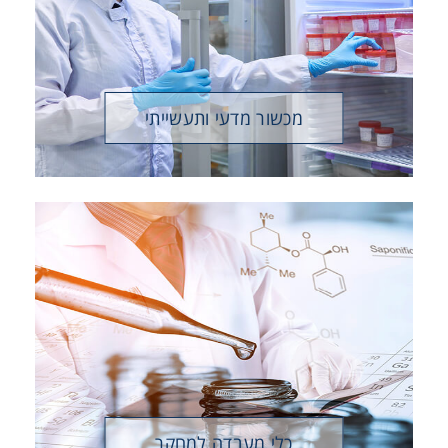
Washing
Chromatography
מכשור מדעי ותעשייתי
Lab Essentials
Filtration
Glassware
Liquid Handling
Plasticware
Reagents & Kits
כלי מעבדה למחקר