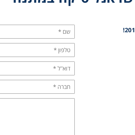
Instrume
Mic
Sample Prep
Shaking & 