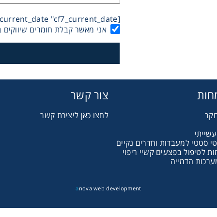
[dynamichidden current_date "cf7_current_date"]
אני מאשר קבלת חומרים שיווקים ב
Therm
חות
צור קשר
חקר
לחצו כאן ליצירת קשר
Chromat
עשייתי
טי סטטי למעבדות וחדרים נקיים
 לטיפול בפצעים קשיי ריפוי
Lab Es
ערכות הדמייה
Fi
a
nova web development