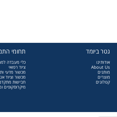
Storage
ometry
גטר ביומד
תחומי התמ
Washing
אודותינו
כלי מעבדה למ
About Us
ציוד רפואי
ography
מותגים
מכשור מדעי ות
מוצרים
מכשור וציוד אנ
קטלוגים
חבישות מתקדמות
sentials
מיקרוסקופים ומ
ltration