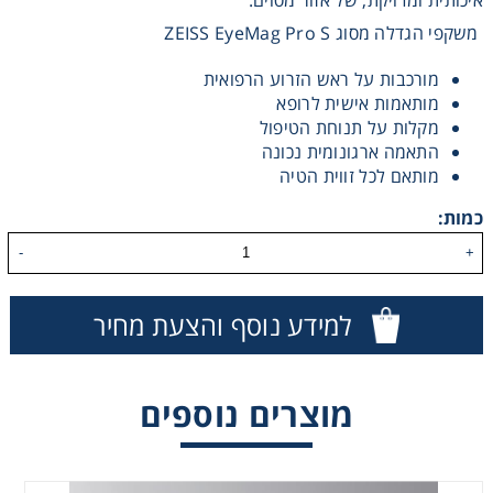
משקפי הגדלה מסוג ZEISS EyeMag Pro S
Washing
מורכבות על ראש הזרוע הרפואית
Chromatography
מותאמות אישית לרופא
מקלות על תנוחת הטיפול
התאמה ארגונומית נכונה
Lab Essentials
מותאם לכל זווית הטיה
כמות:
Filtration
-
+
Glassware
למידע נוסף והצעת מחיר
Liquid Handling
מוצרים נוספים
Plasticware
Reagents & Kits