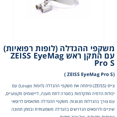
Heating
Instrumentation
Microscopy
משקפי ההגדלה (לופות רפואיות)
Pumps
עם התקן ראש ZEISS EyeMag
Pro S
Sample Preparation
(ZEISS EyeMag Pro S )
Shaking & Stirring
צייס (ZEISS) פיתחה את משקפי ההגדלה (לופות Loups) עם
יכולות הדמיה מתקדמות במטרה לתת מענה, ליישומים מקצועיים,
Storage
עם צורך בהגדלות מגוונות. משקפי ההגדלה מותאמים לרופאי
שיניים ולרופאים הנדרשים בהגדלה משמעותית ובמתן תמונה
Thermometry
איכותית ומדויקת, של אזור מסוים.