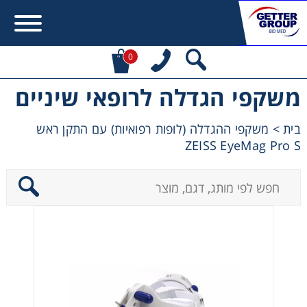
0
משקפי הגדלה לרופאי שיניים
Error:
Contact form not found.
בית
>
משקפי ההגדלה (לופות רפואיות) עם התקן ראש
מעונין לקבל הצעת מחיר או מידע עבור:
ZEISS EyeMag Pro S
Centrifuges
Chromatography
Concentration
Cooling