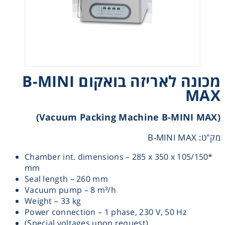
Heating
Instrumentation
Microscopy
מכונה לאריזה בואקום B-MINI
MAX
Pumps
(Vacuum Packing Machine B-MINI MAX)
Sample Preparation
מק"ט: B-MINI MAX
Shaking & Stirring
Chamber int. dimensions – 285 x 350 x 105/150*
mm
Seal length – 260 mm
Storage
Vacuum pump – 8 m³/h
Weight – 33 kg
Power connection – 1 phase, 230 V, 50 Hz
Thermometry
(Special voltages upon request)