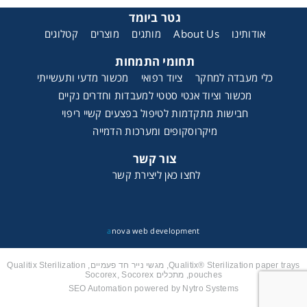
גטר ביומד
קטלוגים
מוצרים
מותגים
About Us
אודותינו
תחומי התמחות
כלי מעבדה למחקר
ציוד רפואי
מכשור מדעי ותעשייתי
מכשור וציוד אנטי סטטי למעבדות וחדרים נקיים
חבישות מתקדמות לטיפול בפצעים קשיי ריפוי
מיקרוסקופים ומערכות הדמייה
צור קשר
לחצו כאן ליצירת קשר
a
nova web development
Qualitix® Sterilization paper trays, מגשי נייר חד פעמיים, Qualitix Sterilization
pouches, מתכלים Socorex, Socorex
SEO Automation powered by Nytro Systems