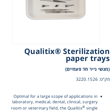
Heating
Instrumentation
Microscopy
Qualitix® Sterilization
Pumps
paper trays
Sample Preparation
(מגשי נייר חד פעמיים)
Shaking & Stirring
מק"ט: 3220.1526
Storage
Optimal for a large scope of applications in
laboratory, medical, dental, clinical, surgery
Thermometry
®
room or veterinary field, the Qualitix
single