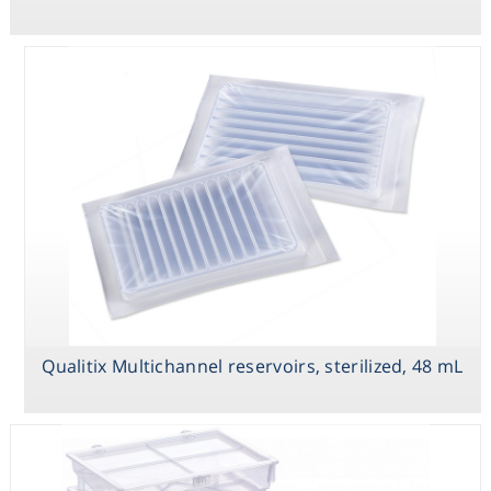
Qualitix Multichannel reservoirs, sterilized, 48 mL