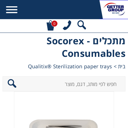
0
מתכלים - Socorex
Error:
Contact form not found.
Consumables
מעונין לקבל הצעת מחיר או מידע עבור:
Qualitix® Sterilization paper trays
>
בית
Centrifuges
Chromatography
Concentration
Cooling