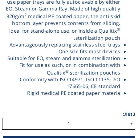
use paper trays are fully autoclavable by either
EO, Steam or Gamma Ray. Made of high qualitiy
Washing
2
320g/m
medical PE coated paper, the anti-skid
bottom layer prevents contents from sliding.
Chromatography
®
Ideal for stand-alone use, or inside a Qualitix
sterilization pouch.
Lab Essentials
Advantageously replacing stainless steel trays
One size fits most devices
Suitable for EO, steam and gamma sterilization
Filtration
Fit for use as such, or in combination with
®
Qualitix
sterilization pouches
Glassware
Conformity with ISO 14971, ISO 11135, ISO
17665-06, CE standard
Rigid medical PE coated paper materia
Liquid Handling
Plasticware
כמות:
-
+
Reagents & Kits