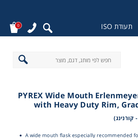
תעודת ISO
0
ר
PYREX Wide Mouth Erlenmeyer
with Heavy Duty Rim, Gra
A wide mouth flask especially recommended fo