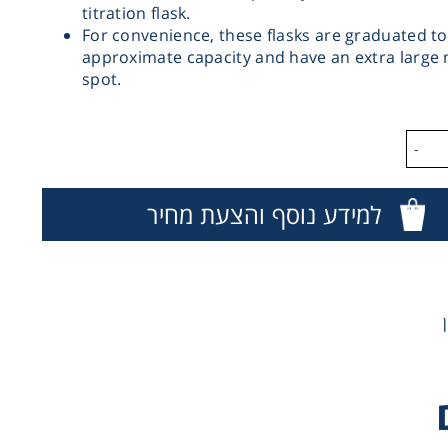
titration flask.
For convenience, these flasks are graduated t
approximate capacity and have an extra large
spot.
-
למידע נוסף והצעת מחיר
Try