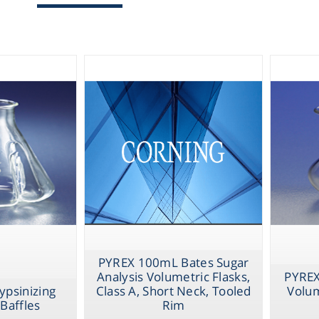
Tooled Rim
Therm
PYREX 250mL
Actinic Narrow 
Erlenmeyer Flas
Chromat
PYREX Standard 
Stopper
Lab Es
PYREX 100mL Bates Sugar
Analysis Volumetric Flasks,
PYREX
Fi
ypsinizing
Class A, Short Neck, Tooled
Volum
 Baffles
Rim