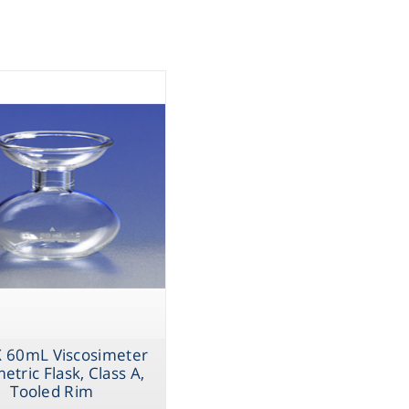
Storage
ometry
Washing
 Low
Mouth
k with
ography
Taper
sentials
 60mL Viscosimeter
ltration
etric Flask, Class A,
Tooled Rim