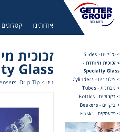
אודותינו
קטלוגים
זכוכית  -
> סליידים - Slides
> זכוכית מיוחדת -
lty Glass
מ:
Specialty Glass
> צילנדרים - Cylinders
nsers, Drip Tip
>
בית
trifuges
> מבחנות - Tubes
> בקבוקים - Bottles
> ביקרים - Beakers
ography
> פלאסקים - Flasks
tration