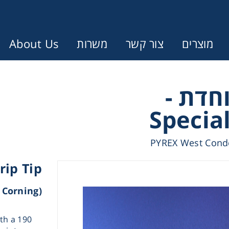
About Us
משרות
צור קשר
מוצרים
Error:
Contact form not found.
מיוחדת
Specia
עונין לקבל הצעת מחיר או מידע עבו
PYREX West Conde
Cen
rip Tip
Chromat
(Corning - קורנינג)
Concen
th a 190