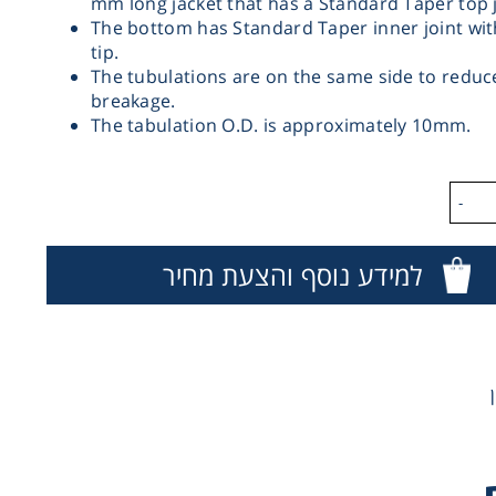
mm long jacket that has a Standard Taper top j
The bottom has Standard Taper inner joint wit
tip.
The tubulations are on the same side to reduc
breakage.
The tabulation O.D. is approximately 10mm.
-
למידע נוסף והצעת מחיר
Dis