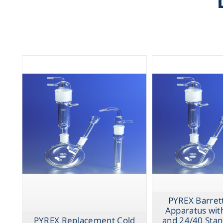
wi
24/4
PYREX Barrett 
Apparatus wit
PYREX Replacement Cold
and 24/40 Sta