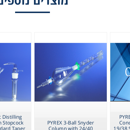
מוצרים נוספים
th Stopcock and
Standard Taper Joints
with Single 1
0 Standard Taper
Standard Taper 
Joints
Top Joint
Therm
PYREX Replace
Chromat
Cold Finger Con
Lab Es
Fi
Distilling
PYR
h Stopcock
PYREX 3-Ball Snyder
Cond
ndard Taper
Column with 24/40
19/38 