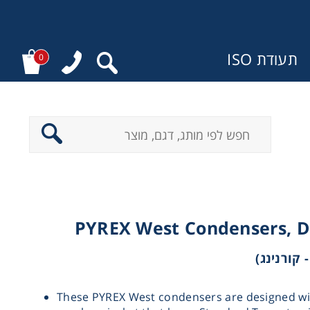
תעודת ISO
0
ר
PYREX West Condensers, D
These PYREX West condensers are designed wi