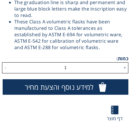
The graduation line is sharp and permanent and
large blue block letters make the inscription easy
Washing
to read.
These Class A volumetric flasks have been
Chromatography
manufactured to Class A tolerances as
established by ASTM E-694 for volumetric ware,
ASTM E-542 for ­calibration of volumetric ware
Lab Essentials
and ASTM E-288 for volumetric flasks.
Filtration
כמות:
-
+
Glassware
למידע נוסף והצעת מחיר
Liquid Handling
Plasticware
דף מוצר
Reagents & Kits