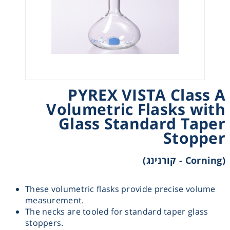
Heating
Instrumentation
Microscopy
PYREX VISTA Class A
Pumps
Volumetric Flasks with
Glass Standard Taper
Sample Preparation
Stopper
(Corning - קורנינג)
Shaking & Stirring
Storage
These volumetric flasks provide precise volume
measurement.
The necks are tooled for standard taper glass
Thermometry
stoppers.