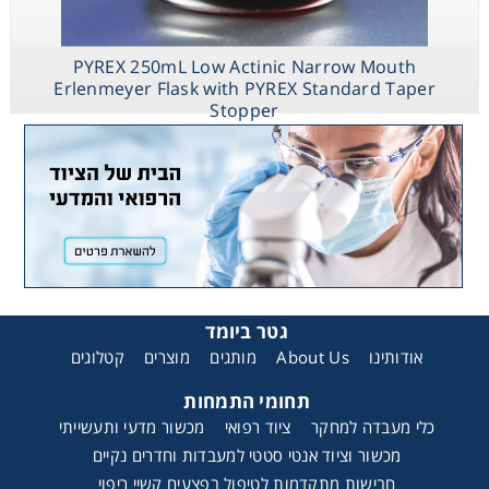
PYREX 250mL Low Actinic Narrow Mouth
Erlenmeyer Flask with PYREX Standard Taper
Stopper
גטר ביומד
קטלוגים
מוצרים
מותגים
About Us
אודותינו
תחומי התמחות
כלי מעבדה למחקר
ציוד רפואי
מכשור מדעי ותעשייתי
מכשור וציוד אנטי סטטי למעבדות וחדרים נקיים
חבישות מתקדמות לטיפול בפצעים קשיי ריפוי