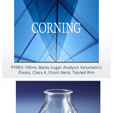
Tooled Rim
PYREX 250mL
Low Actinic
Narrow Mouth
Erlenmeyer
Flask with PYREX
Standard Taper
PYREX 100mL Bates Sugar Analysis Volumetric
Stopper
Flasks, Class A, Short Neck, Tooled Rim