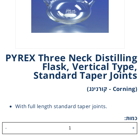
Heating
Instrumentation
Microscopy
PYREX Three Neck Distilling
Pumps
Flask, Vertical Type,
Standard Taper Joints
Sample Preparation
(Corning - קורנינג)
Shaking & Stirring
With full length standard taper joints.
Storage
כמות:
-
+
Thermometry