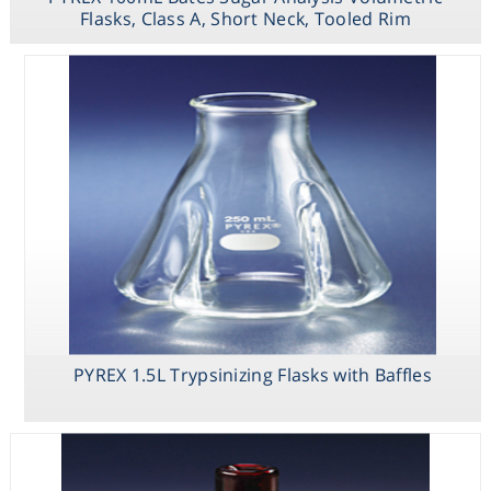
Flasks, Class A, Short Neck, Tooled Rim
PYREX 250mL
Low Actinic
Narrow Mouth
Erlenmeyer
Flask with PYREX
Standard Taper
Stopper
PYREX 1.5L Trypsinizing Flasks with Baffles