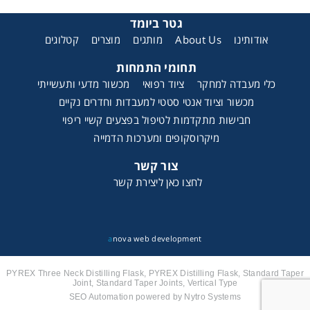
גטר ביומד
קטלוגים
מוצרים
מותגים
About Us
אודותינו
תחומי התמחות
כלי מעבדה למחקר
ציוד רפואי
מכשור מדעי ותעשייתי
מכשור וציוד אנטי סטטי למעבדות וחדרים נקיים
חבישות מתקדמות לטיפול בפצעים קשיי ריפוי
מיקרוסקופים ומערכות הדמייה
צור קשר
לחצו כאן ליצירת קשר
a
nova web development
PYREX Three Neck Distilling Flask, PYREX Distilling Flask, Standard Taper
Joint, Standard Taper Joints, Vertical Type
SEO Automation powered by Nytro Systems