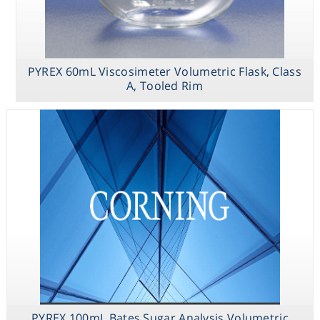
Consumables
Safety
PYREX 60mL Viscosimeter Volumetric Flask, Class
A, Tooled Rim
Chemicals
PYREX 1.5L
PYREX 100mL
PYREX 60mL
Trypsinizing
Bates Sugar
Viscosimeter
Flasks with
Analysis
Volumetric
Baffles
Volumetric
Flask, Class A,
Flasks, Class A,
Tooled Rim
Short Neck,
Tooled Rim
PYREX 100mL Bates Sugar Analysis Volumetric