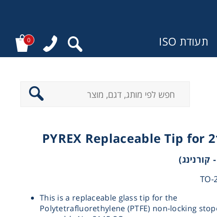
תעודת ISO
0
ר
PYREX Replaceable Tip for 
This is a replaceable glass tip for the
Polytetrafluorethylene (PTFE) non-locking sto