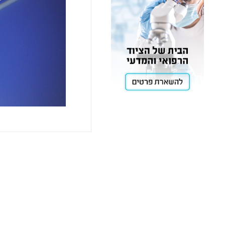
Cooling
Heating
ntation
roscopy
Pumps
Tip
t
aration
Stirring