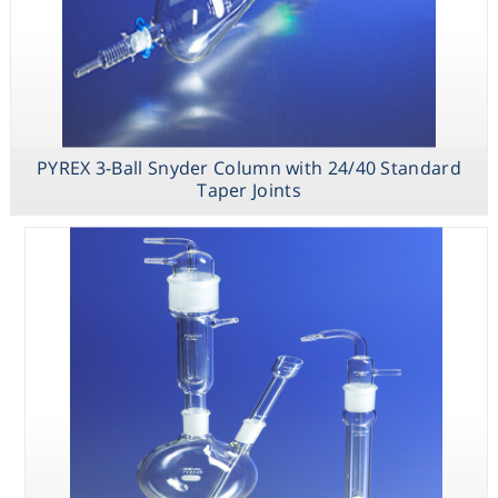
PYREX
Replacement
PYREX 3-Ball Snyder Column with 24/40 Standard
Cold Finger
Taper Joints
Condenser