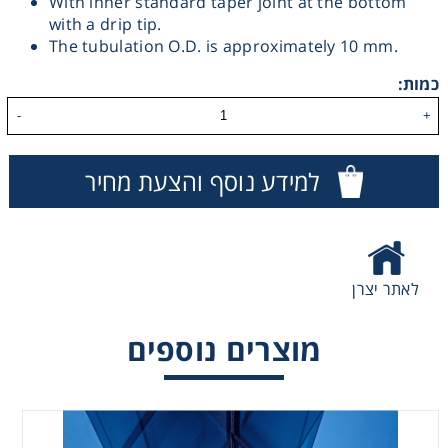
With inner standard taper joint at the bottom
with a drip tip.
Washing
The tubulation O.D. is approximately 10 mm.
כמות:
Chromatography
-
+
Lab Essentials
למידע נוסף והצעת מחיר
Filtration
Glassware
לאתר יצרן
Liquid Handling
מוצרים נוספים
Plasticware
Reagents & Kits