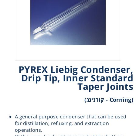
Heating
Instrumentation
Microscopy
Pumps
PYREX Liebig Condenser,
Drip Tip, Inner Standard
Sample Preparation
Taper Joints
Shaking & Stirring
(Corning - קורנינג)
Storage
A general purpose condenser that can be used
for distillation, refluxing, and extraction
Thermometry
operations.