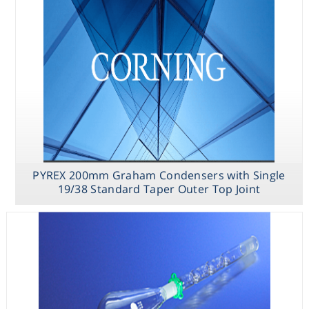
Consumables
Safety
Chemicals
PYREX 200mm Graham Condensers with Single
19/38 Standard Taper Outer Top Joint
PYREX Barrett
PYREX 3-Ball
PYREX 200mm
Distilling
Snyder Column
Graham
Apparatus with
with 24/40
Condensers with
Stopcock and
Standard Taper
Single 19/38
24/40 Standard
Joints
Standard Taper
Taper Joints
Outer Top Joint