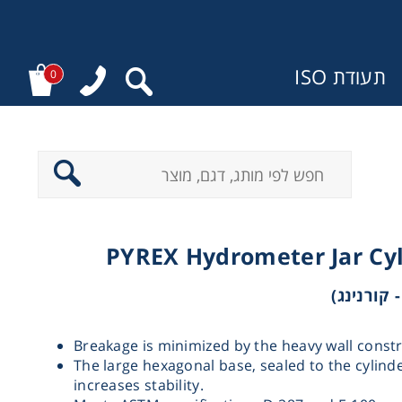
תעודת ISO
0
ר
PYREX Hydrometer Jar Cyl
Breakage is minimized by the heavy wall constr
The large hexagonal base, sealed to the cylind
increases stability.