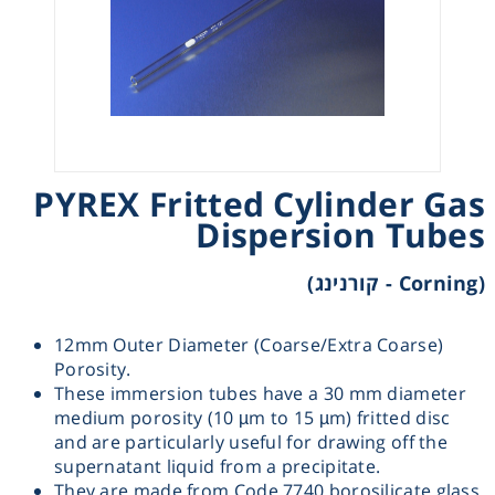
Heating
Instrumentation
Microscopy
PYREX Fritted Cylinder Gas
Pumps
Dispersion Tubes
(Corning - קורנינג)
Sample Preparation
Shaking & Stirring
12mm Outer Diameter (Coarse/Extra Coarse)
Porosity.
These immersion tubes have a 30 mm diameter
Storage
medium porosity (10 µm to 15 µm) fritted disc
and are particularly useful for drawing off the
supernatant liquid from a precipitate.
Thermometry
They are made from Code 7740 borosilicate glass.