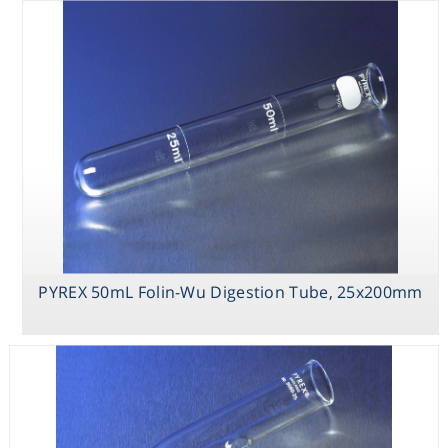
Consumables
Safety
Chemicals
PYREX 50mL Folin-Wu Digestion Tube, 25x200mm
PYREX
PYREX
PYREX 50mL
7x280mm
25x165mm
Folin-Wu
Capillary Tip
Thiele-Dennis
Digestion Tube,
Bleed Tube
Melting Point
25x200mm
Tubes