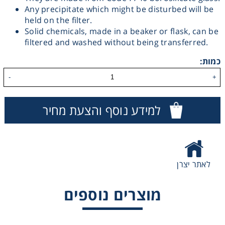
Any precipitate which might be disturbed will be
Washing
held on the filter.
Solid chemicals, made in a beaker or flask, can be
filtered and washed without being transferred.
Chromatography
כמות:
Lab Essentials
-
+
Filtration
למידע נוסף והצעת מחיר
Glassware
Liquid Handling
לאתר יצרן
Plasticware
מוצרים נוספים
Reagents & Kits