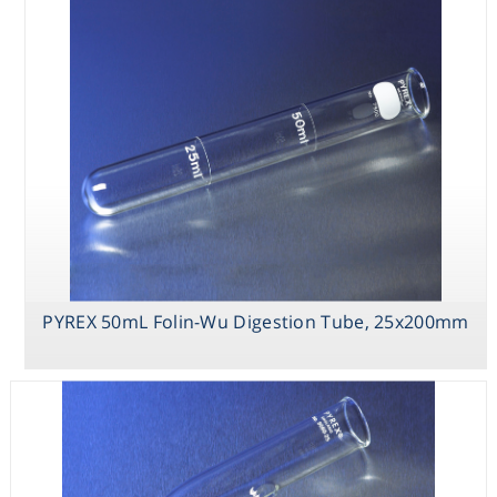
Consumables
Safety
Chemicals
PYREX 50mL Folin-Wu Digestion Tube, 25x200mm
PYREX
PYREX
PYREX 50mL
7x280mm
25x165mm
Folin-Wu
Capillary Tip
Thiele-Dennis
Digestion Tube,
Bleed Tube
Melting Point
25x200mm
Tubes