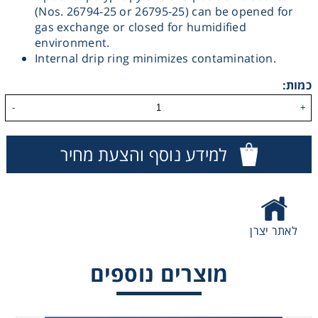
(Nos. 26794-25 or 26795-25) can be opened for
Washing
gas exchange or closed for humidified
environment.
Internal drip ring minimizes contamination.
Chromatography
כמות:
Lab Essentials
-
+
Filtration
למידע נוסף והצעת מחיר
Glassware
Liquid Handling
לאתר יצרן
Plasticware
מוצרים נוספים
Reagents & Kits