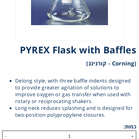
Heating
Instrumentation
Microscopy
PYREX Flask with Baffles
Pumps
(Corning - קורנינג)
Sample Preparation
Delong style, with three baffle indents designed
to provide greater agitation of solutions to
improve oxygen or gas transfer when used with
Shaking & Stirring
rotary or reciprocating shakers.
Long neck reduces splashing and is designed for
Storage
two-position polypropylene closures.
כמות:
Thermometry
-
+