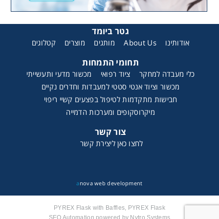
גטר ביומד
קטלוגים
מוצרים
מותגים
About Us
אודותינו
תחומי התמחות
כלי מעבדה למחקר
ציוד רפואי
מכשור מדעי ותעשייתי
מכשור וציוד אנטי סטטי למעבדות וחדרים נקיים
חבישות מתקדמות לטיפול בפצעים קשיי ריפוי
מיקרוסקופים ומערכות הדמייה
צור קשר
לחצו כאן ליצירת קשר
a
nova web development
PYREX Flask with Baffles, PYREX Flask
SEO Automation powered by Nytro Systems