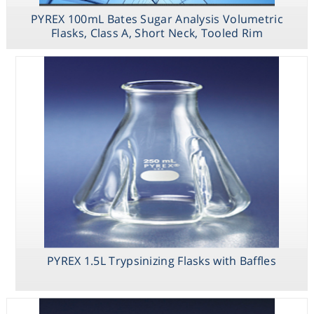
PYREX 100mL Bates Sugar Analysis Volumetric
PYREX 250mL
Flasks, Class A, Short Neck, Tooled Rim
Low Actinic
Narrow Mouth
Erlenmeyer
Flask with PYREX
Standard Taper
Stopper
PYREX 1.5L Trypsinizing Flasks with Baffles