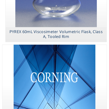
Consumables
Safety
PYREX 60mL Viscosimeter Volumetric Flask, Class
Chemicals
A, Tooled Rim
PYREX 1.5L
PYREX 100mL
PYREX 60mL
Trypsinizing
Bates Sugar
Viscosimeter
Flasks with
Analysis
Volumetric
Baffles
Volumetric
Flask, Class A,
Flasks, Class A,
Tooled Rim
Short Neck,
Tooled Rim