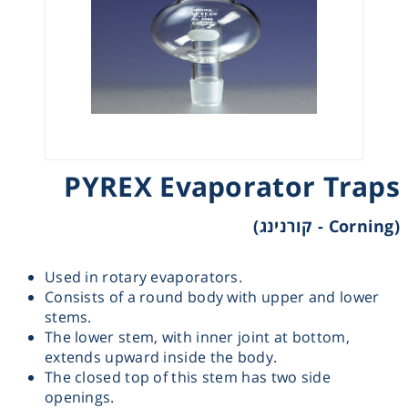
Heating
Instrumentation
Microscopy
PYREX Evaporator Traps
Pumps
(Corning - קורנינג)
Sample Preparation
Used in rotary evaporators.
Shaking & Stirring
Consists of a round body with upper and lower
stems.
Storage
The lower stem, with inner joint at bottom,
extends upward inside the body.
The closed top of this stem has two side
Thermometry
openings.