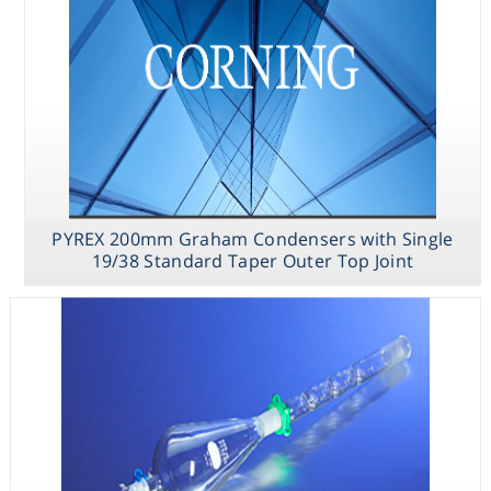
Consumables
Safety
Chemicals
PYREX 200mm Graham Condensers with Single
PYREX Barrett
PYREX 3-Ball
PYREX 200mm
19/38 Standard Taper Outer Top Joint
Distilling
Snyder Column
Graham
Apparatus with
with 24/40
Condensers with
Stopcock and
Standard Taper
Single 19/38
24/40 Standard
Joints
Standard Taper
Taper Joints
Outer Top Joint