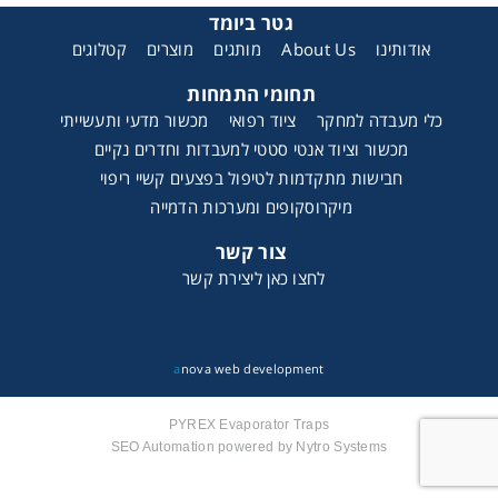
גטר ביומד
קטלוגים
מוצרים
מותגים
About Us
אודותינו
תחומי התמחות
כלי מעבדה למחקר
ציוד רפואי
מכשור מדעי ותעשייתי
מכשור וציוד אנטי סטטי למעבדות וחדרים נקיים
חבישות מתקדמות לטיפול בפצעים קשיי ריפוי
מיקרוסקופים ומערכות הדמייה
צור קשר
לחצו כאן ליצירת קשר
a
nova web development
PYREX Evaporator Traps
SEO Automation powered by Nytro Systems