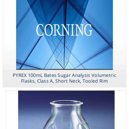
PYREX 250mL
Low Actinic
Narrow Mouth
Erlenmeyer
Flask with PYREX
Standard Taper
PYREX 100mL Bates Sugar Analysis Volumetric
Stopper
Flasks, Class A, Short Neck, Tooled Rim