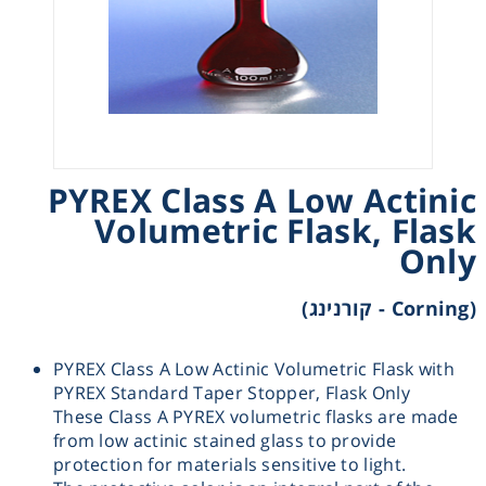
Heating
Instrumentation
Microscopy
PYREX Class A Low Actinic
Pumps
Volumetric Flask, Flask
Only
Sample Preparation
(Corning - קורנינג)
Shaking & Stirring
PYREX Class A Low Actinic Volumetric Flask with
PYREX Standard Taper Stopper, Flask Only
Storage
These Class A PYREX volumetric flasks are made
from low actinic stained glass to provide
Thermometry
protection for materials sensitive to light.