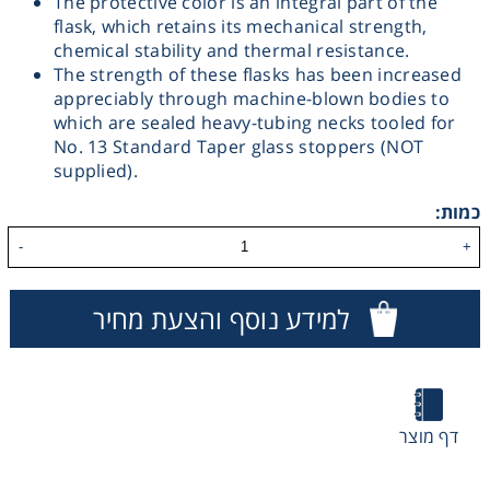
The protective color is an integral part of the
flask, which retains its mechanical strength,
Washing
chemical stability and thermal resistance.
The strength of these flasks has been increased
Chromatography
appreciably through machine-blown bodies to
which are sealed heavy-tubing necks tooled for
No. 13 Standard Taper glass stoppers (NOT
Lab Essentials
supplied).
כמות:
Filtration
-
+
Glassware
למידע נוסף והצעת מחיר
Liquid Handling
Plasticware
דף מוצר
Reagents & Kits