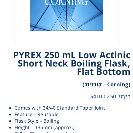
Heating
Instrumentation
Microscopy
PYREX 250 mL Low Actinic
Pumps
Short Neck Boiling Flask,
Flat Bottom
Sample Preparation
(Corning - קורנינג)
Shaking & Stirring
מק"ט: 54100-250
Comes with 24/40 Standard Taper Joint
Storage
Feature – Reusable
Flask Style – Boiling
Thermometry
Height – 135mm (approx.)