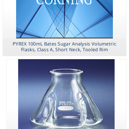
PYREX 250mL
Low Actinic
Narrow Mouth
PYREX 100mL Bates Sugar Analysis Volumetric
Erlenmeyer
Flasks, Class A, Short Neck, Tooled Rim
Flask with PYREX
Standard Taper
Stopper