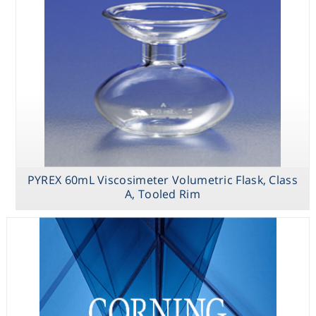
Consumables
Safety
Chemicals
PYREX 60mL Viscosimeter Volumetric Flask, Class
A, Tooled Rim
PYREX 1.5L
PYREX 100mL
PYREX 60mL
Trypsinizing
Bates Sugar
Viscosimeter
Flasks with
Analysis
Volumetric
Baffles
Volumetric
Flask, Class A,
Flasks, Class A,
Tooled Rim
Short Neck,
Tooled Rim