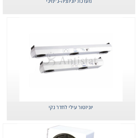
מערכת יוניזציה-ג'ימיני
יוניזטור שולחני
Aerostat pc
יוניזטור עילי לחדר נקי