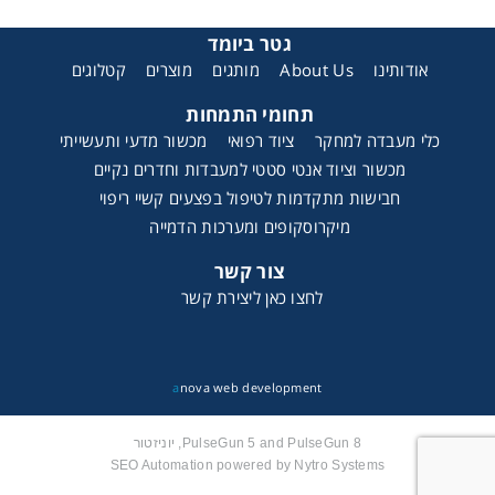
גטר ביומד
קטלוגים
מוצרים
מותגים
About Us
אודותינו
תחומי התמחות
כלי מעבדה למחקר
ציוד רפואי
מכשור מדעי ותעשייתי
מכשור וציוד אנטי סטטי למעבדות וחדרים נקיים
חבישות מתקדמות לטיפול בפצעים קשיי ריפוי
מיקרוסקופים ומערכות הדמייה
צור קשר
לחצו כאן ליצירת קשר
a
nova web development
PulseGun 5 and PulseGun 8, יוניזטור
SEO Automation powered by Nytro Systems