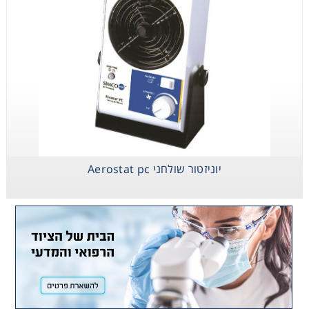
יוניזטור שולחני Aerostat pc