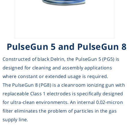
Heating
Instrumentation
Microscopy
PulseGun 5 and PulseGun 8
Pumps
Constructed of black Delrin, the PulseGun 5 (PG5) is
designed for cleaning and assembly applications
Sample Preparation
where constant or extended usage is required.
The PulseGun 8 (PG8) is a cleanroom ionizing gun with
Shaking & Stirring
replaceable Class 1 electrodes is specifically designed
for ultra-clean environments. An internal 0.02-micron
Storage
filter eliminates the problem of particles in the gas
supply line.
Thermometry