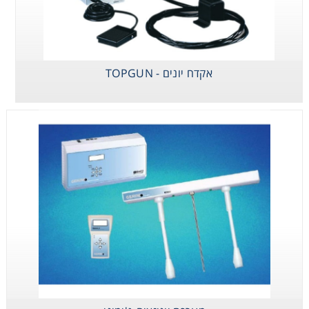
Consumables
Safety
אקדח יונים - TOPGUN
Chemicals
אקדח יונים -
מערכת
יוניזטור עילי לחדר
נקי
יוניזציה-ג'ימיני
TOPGUN