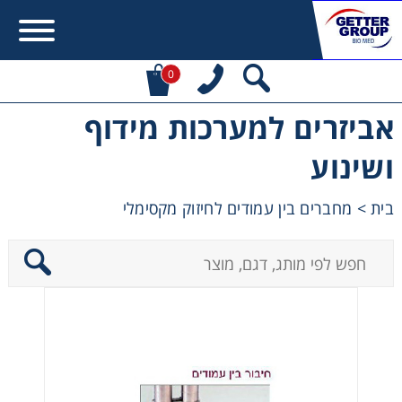
0
אביזרים למערכות מידוף
Error:
Contact form not found.
ושינוע
מעונין לקבל הצעת מחיר או מידע עבור:
בית
>
מחברים בין עמודים לחיזוק מקסימלי
Centrifuges
Chromatography
Concentration
Cooling