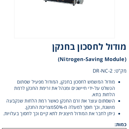
Heating
Instrumentation
Microscopy
מודול לחסכון בחנקן
Pumps
(Nitrogen-Saving Module)
מק"ט: DR-NC-2
Sample Preparation
מודול המשמש לחסכון בחנקן, המודול מפעיל שסתום
הנשלט על-ידי חיישנים ומנהל את זרימת החנקן לרמת
Shaking & Stirring
הלחות בתא.
השסתום עוצר את זרם החנקן כאשר רמת הלחות שנקבעה
Storage
מושגת, וכך חוסך למעלה מ-50%מצריכת החנקן.
ניתן לחבר את המודול חיצונית לתא קיים וכך לחסוך בעלויות.
Thermometry
כמות: