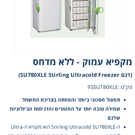
Heating
Instrumentation
Microscopy
מקפיא עמוק - ללא מדחס
Pumps
(דגם SU780XLE Stirling Ultracold Freezer)
Sample Preparation
מק"ט: 9SSU780XLE
Shaking & Stirring
תפעול חסכוני ביותר והפחתה בצריכת החשמל
שמירה טובה יותר על החומרים והדגימות הביולוגיות
Storage
שלכם
ה-Stirling Ultracold SU780XLE הוא מקפיא ה-Ultra
Thermometry