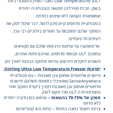
Low Temperature) )ULT האנכי האמין והחסכוני ביותר
Washing
בשוק. חברת סטירלינג מתגאה בטכנולוגיה ייחודית
שמאפשרת הקפאה ללא שימוש במדחס.
Chromatography
בטכנולוגיית מדחסים קיים סיכון לכשל, דבר שיכול לסכן את
המחקר שלכם המתבסס על חומרים ביולוגיים רבי ערך,
Lab Essentials
לעיתים חד פעמיים.
אל תתפשרו על שלמות הדגימות שלכם עם מקפיאים
Filtration
עמוקים ULT מבוססי מדחסים, שהינם פחות אמינים,
חשופים לתקלות ודורשים עלויות תחזוקה גבוהות לאורך זמן
Glassware
יתרונות
Stirling Ultra Low Temperature Freezer:
חיישנים אלחוטיים ואחסון ענן מאובטח – עם טכנולוגיית
Liquid Handling
SenseAnywhere (אופצינלי בתוספת תשלום) חיישנים
אלחוטיים ואחסון ענן מאובטח לצורך ביקורת ומעקב אחר
טמפרטורות ה-ULT מכל מקום 24/7.
Plasticware
חסכון של 70-75% בהוצאות –
שימוש בטכנולוגיה ייחודית
ללא מדחס
Reagents & Kits
צריכת חשמל נמוכה במיוחד – פחות מ-4 קווט”ש/יום