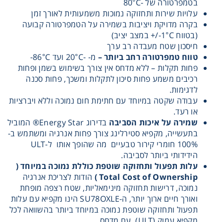
בטמפרטורה של -80°C
עלויות שירות ותחזוקה נמוכות משמעותית לאורך זמן
Consumables
בקרה מדויקת ויציבות בשמירה על הטמפרטורה קבועה
(בטווח 1°C-/+ במצב יציב)
Safety
חיסכון שטח מעבדה רב ערך
טווח טמפרטורה רחב ביותר –
מ- -20°C ועד 86°C-
פחות תקלות – ללא מדחס אין צורך בשימוש בשמן ופחות
Chemicals
רכיבים משמע פחות סיכון לתקלות ומשכך, פחות סכנה
לדגימות.
עבודה שקטה במיוחד עם חתימת חום נמוכה וללא ויברציות
או רעד.
שמירה על איכות הסביבה
בדירוג Energy Star® המוביל
בתעשייה, מקפיא סטירלינג צורך פחות אנרגיה ומשתמש ב-
100% חומרי קירור טבעיים מה שהופך אותו ל-ULT
הידידותי ביותר לסביבה.
עלות תפעול ותחזוקה שוטפת כוללת נמוכה במיוחד (
Total Cost of Ownership )
הודות לצריכת אנרגיה
נמוכה, דרישות תחזוקה מינימאליות, שטח רצפה מופחת
ואורך חיים ארוך יותר, ה-SU78OXLE הינו מקפיא עם עלות
תפעול ותחזוקה שוטפת נמוכה במיוחד ביותר בהשוואה לכל
מקפיא עמוק (ULT) עם מדחס.