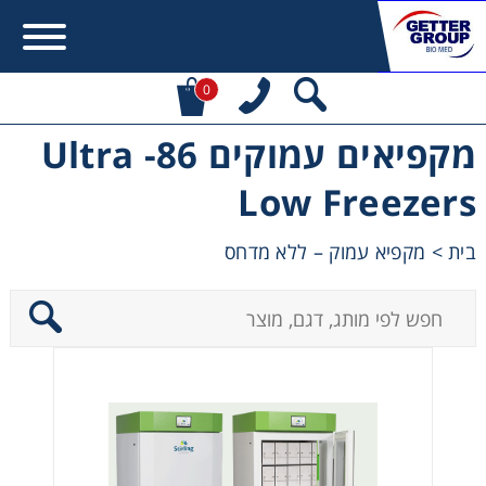
0
מקפיאים עמוקים 86- Ultra
Error:
Contact form not found.
Low Freezers
מעונין לקבל הצעת מחיר או מידע עבור:
בית
>
מקפיא עמוק – ללא מדחס
Centrifuges
Chromatography
Concentration
Cooling