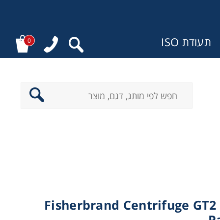
תעודת ISO
0
ר
Fisherbrand Centrifuge GT2
P