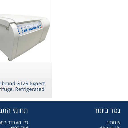
assware
Handling
sticware
s & Kits
umables
rbrand GT2R Expert
ifuge, Refrigerated
Safety
גטר ביומד
תחומי התמ
emicals
אודותינו
כלי מעבדה למ
ציוד רפואי
About Us