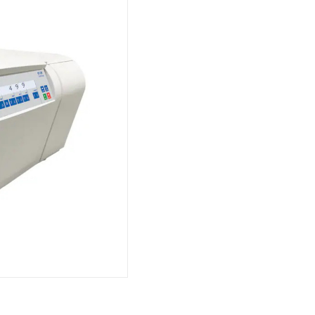
Cooling
Heating
ntation
roscopy
Pumps
aration
Stirring