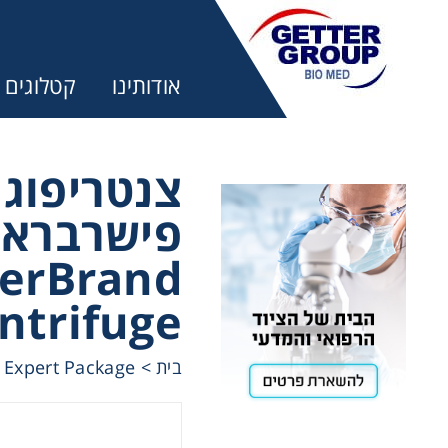
אודותינו
קטלוגים
צנטריפוג
פישרבר -
מ:
herBrand
trifuges
ntrifuge
ography
 Expert Package
>
בית
tration