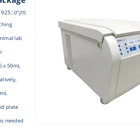
מק"ט: 17181925
ching
inimal lab
ur
Instrume
6 x 50mL
Mic
atively,
0mL
nd plate
Sample Prep
 is needed
Shaking & 