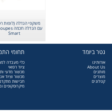
assware
Handling
משקפי הגדלה (לופות רפ
עם הגדלה חכמה
Smart
sticware
גטר ביומד
תחומי התמ
s & Kits
אודותינו
כלי מעבדה למ
About Us
ציוד רפואי
umables
מותגים
מכשור מדעי ות
מוצרים
מכשור וציוד אנ
קטלוגים
חבישות מתקדמות
Safety
מיקרוסקופים ומ
emicals