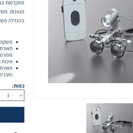
מתקדמות במט
מגוונות. מש
בהגדלה משמעו
משקפי הגדלה
תאורת 
Instrume
מפורט 
איכות ג
Mic
ומבנים
כמות:
+
Sample Prep
Shaking & 