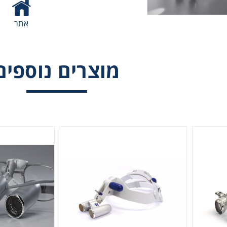
אתר
מוצרים נוספים
Therm
י הגדלה (לופות
משקפי ההגדלה (לופות
משקפי הגדלה עם מ
ת) עם הגדלה חכמה
רפואיות) עם התקן ראש
טיטניום קלה במיו
SS EyeMag Pro F
ZEISS EyeMag Pro S
ZEISS Loupes S
Chromat
Lab Es
Fi