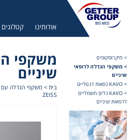
אודותינו
קטלוגים
משקפי הג
> מיקרוסקופים
> משקפי הגדלה לרופאי
שיניים
מע
שיניים
> KAVO כסאות דנטליים
בית
>
trifuges
> KAVO כלים חשמליים
ZEISS
לרפואת שיניים
ography
tration