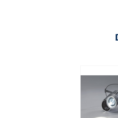
סגרת
חד
ZEI