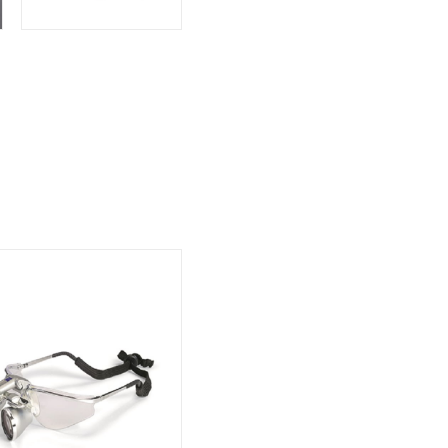
Storage
ometry
משקפ
רפואיו
Washing
mart
ography
sentials
ltration