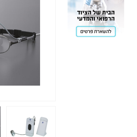
Cooling
Heating
ntation
roscopy
Pumps
aration
Stirring