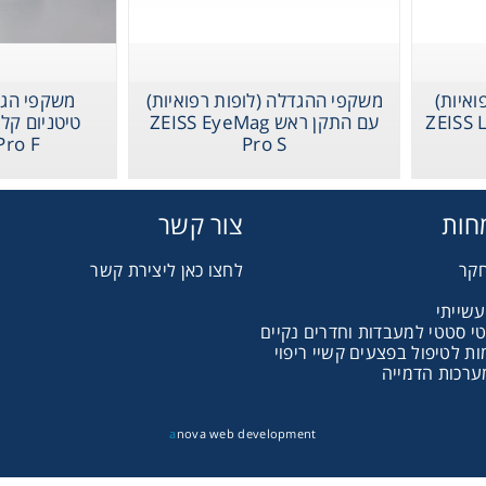
Gl
Liquid 
ואיות)
משקפי ההגדלה (לופות רפואיות)
משקפי הגד
 ZEISS Loupes
עם התקן ראש ZEISS EyeMag
Pro F
Pro S
Pla
חות
צור קשר
Reagent
חקר
לחצו כאן ליצירת קשר
Cons
עשייתי
טי סטטי למעבדות וחדרים נקיים
 לטיפול בפצעים קשיי ריפוי
ערכות הדמייה
a
nova web development
Ch