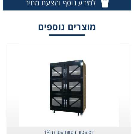
למידע נוסף והצעת מחיר
Consumables
דסיקטור בטווח קטן
מ 1%
מוצרים נוספים
Safety
Chemicals
דסיקטור בטווח קטן מ 1%