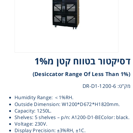
Heating
Instrumentation
Microscopy
דסיקטור בטווח קטן מ1%
Pumps
(Desiccator Range Of Less Than 1%)
Sample Preparation
מק"ט: DR-D1-1200-6
Shaking & Stirring
Humidity Range: ＜1%RH.
Outside Dimension: W1200*D672*H1820mm.
Storage
Capacity: 1250L.
Shelves: 5 shelves – p/n: A1200-D1-BEColor: black.
Voltage: 230V.
Thermometry
Display Precision: ±3%RH, ±1C.