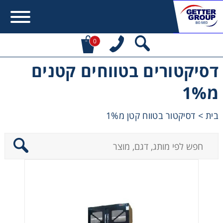
0
דסיקטורים בטווחים קטנים
Error:
Contact form not found.
מ1%
מעונין לקבל הצעת מחיר או מידע עבור:
דסיקטור בטווח קטן מ1%
>
בית
Centrifuges
Chromatography
Concentration
Cooling