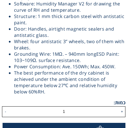
Software: Humidity Manager V2 for drawing the
Washing
curve of RH and temperature.
Structure: 1 mm thick carbon steel with antistatic
paint.
Chromatography
Door: Handles, airtight magnetic sealers and
antistatic glass.
Lab Essentials
Wheel: four antistatic 3” wheels, two of them with
brakes.
Grounding Wire: 1MΩ. – 940mm longESD Paint:
Filtration
103~109Ω. surface resistance.
Power Consumption: Ave. 150Wh; Max. 450W.
The best performance of the dry cabinet is
Glassware
achieved under the ambient condition of
temperature below 27℃ and relative humidity
Liquid Handling
below 60%RH.
כמות:
Plasticware
-
+
Reagents & Kits