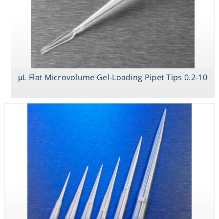
Consumables
Safety
Chemicals
0.2-10 µL Flat Microvolume Gel-Loading Pipet Tips
Microvolume
DeckWorks
0.2-10 µL Flat
Pipet Tips
Hinged Rack
Microvolume
Low Binding
Gel-Loading
Pipet Tips
Pipet Tips