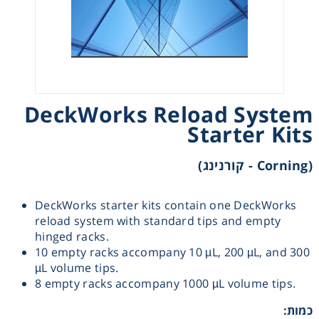
Heating
Instrumentation
Microscopy
DeckWorks Reload System
Starter Kits
Pumps
(Corning - קורנינג)
Sample Preparation
DeckWorks starter kits contain one DeckWorks
reload system with standard tips and empty
Shaking & Stirring
hinged racks.
10 empty racks accompany 10 µL, 200 µL, and 300
Storage
µL volume tips.
8 empty racks accompany 1000 µL volume tips.
Thermometry
כמות: