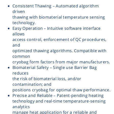
Consistent Thawing – Automated algorithm
Washing
driven
thawing with biomaterial temperature sensing
Chromatography
technology.
Easy Operation – Intuitive software interface
allows
Lab Essentials
access control, enforcement of QC procedures,
and
optimized thawing algorithms. Compatible with
Filtration
common
cryobag form factors from major manufacturers.
Glassware
Biomaterial Safety – Single use Barrier Bag
reduces
the risk of biomaterial loss, and/or
Liquid Handling
contamination; and
positions cryobag for optimal thaw performance.
Plasticware
Precise and Reliable – Patent-pending heating
technology and real-time temperature-sensing
analytics
Reagents & Kits
manage heat application for a reliable and