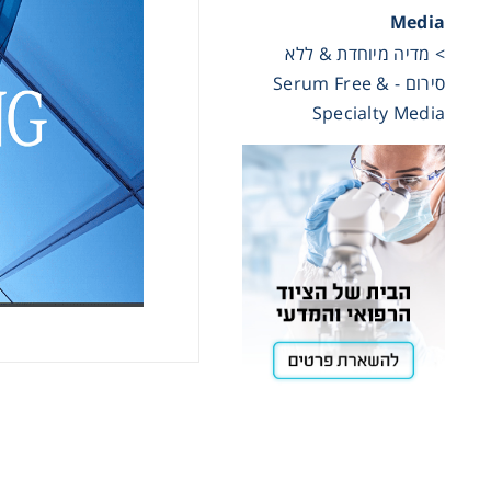
Media
Cooling
> מדיה מיוחדת & ללא
סירום - Serum Free &
Specialty Media
Heating
ntation
roscopy
Pumps
aration
Stirring
tarch,