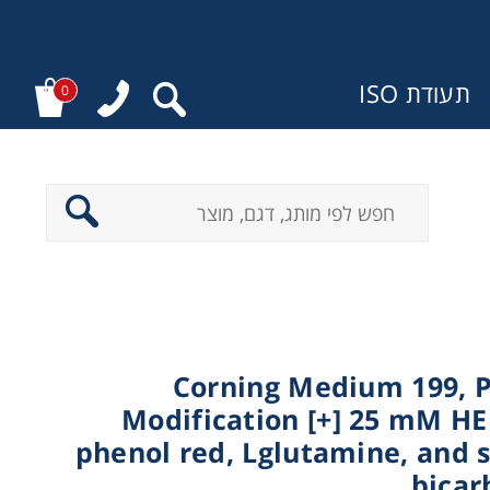
תעודת ISO
0
ר
Corning Medium 199, P
Modification [+] 25 mM HEP
phenol red, Lglutamine, and
bicar