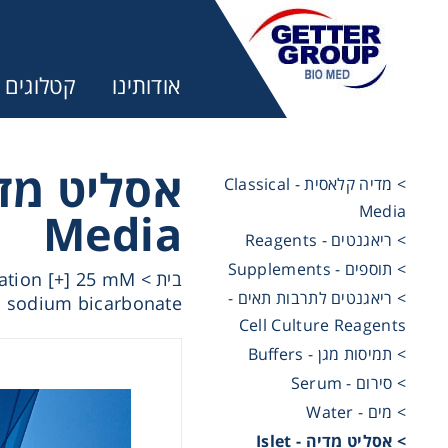
אודותינו
קטלוגים
> מדיה קלאסית - Classical
Media
Media
מ:
> ריאגנטים - Reagents
> תוספים - Supplements
ation [+] 25 mM
>
בית
trifuges
> ריאגנטים לתרבות תאים -
nd sodium bicarbonate
Cell Culture Reagents
> תמיסות מגן - Buffers
ography
> סירום - Serum
> מים - Water
tration
> אסליט מדיה - Islet