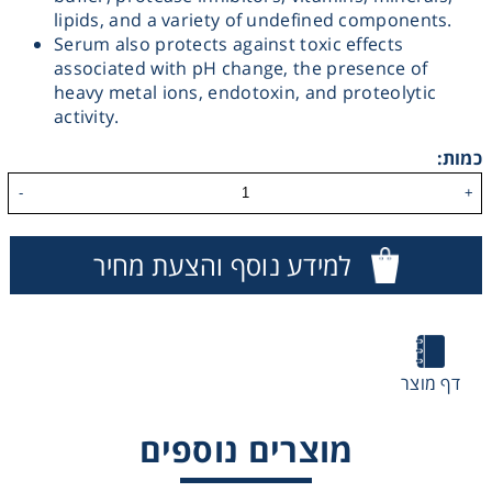
lipids, and a variety of undefined components.
Washing
Serum also protects against toxic effects
associated with pH change, the presence of
heavy metal ions, endotoxin, and proteolytic
Chromatography
activity.
Lab Essentials
כמות:
-
+
Filtration
למידע נוסף והצעת מחיר
Glassware
Liquid Handling
דף מוצר
Plasticware
מוצרים נוספים
Reagents & Kits