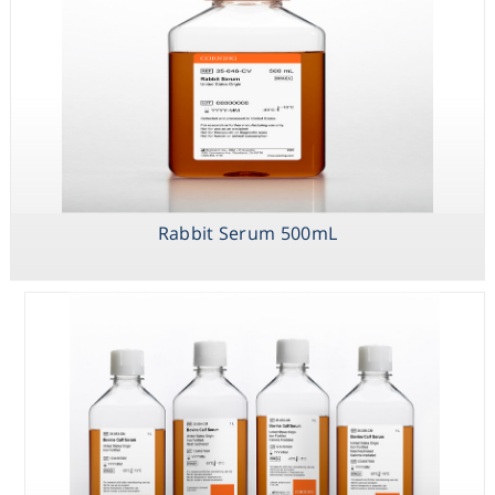
Corning Fetal
Bovine Serum,
Premium,
United States
Origin (Charcoal
Rabbit Serum 500mL
Dextran
Stripped)