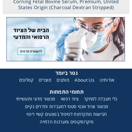
Corning Fetal Bovine Serum, Premium, United
States Origin (Charcoal Dextran Stripped)
גטר ביומד
קטלוגים
מוצרים
מותגים
About Us
אודותינו
תחומי התמחות
כלי מעבדה למחקר
ציוד רפואי
מכשור מדעי ותעשייתי
מכשור וציוד אנטי סטטי למעבדות וחדרים נקיים
חבישות מתקדמות לטיפול בפצעים קשיי ריפוי
מיקרוסקופים ומערכות הדמייה