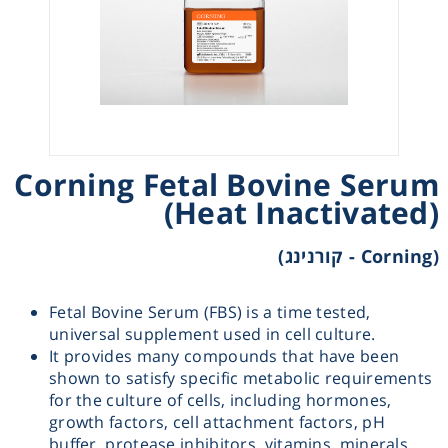
Heating
Instrumentation
Microscopy
Corning Fetal Bovine Serum
Pumps
(Heat Inactivated)
(Corning - קורנינג)
Sample Preparation
Shaking & Stirring
Fetal Bovine Serum (FBS) is a time tested,
universal supplement used in cell culture.
It provides many compounds that have been
Storage
shown to satisfy specific metabolic requirements
for the culture of cells, including hormones,
growth factors, cell attachment factors, pH
Thermometry
buffer, protease inhibitors, vitamins, minerals,