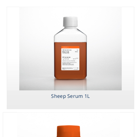
Consumables
Safety
Chemicals
Sheep Serum 1L
Corning Bovine
Rabbit Serum
Sheep Serum 1L
Calf Serum, 1L,
500mL
Iron-Fortified,
United States
Origin