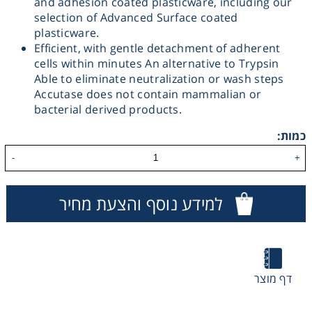
and adhesion coated plasticware, including our
selection of Advanced Surface coated
Washing
plasticware.
Efficient, with gentle detachment of adherent
Chromatography
cells within minutes An alternative to Trypsin
Able to eliminate neutralization or wash steps
Accutase does not contain mammalian or
Lab Essentials
bacterial derived products.
כמות:
Filtration
-
+
Glassware
למידע נוסף והצעת מחיר
Liquid Handling
Plasticware
דף מוצר
Reagents & Kits