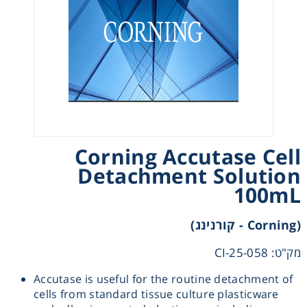
Heating
Instrumentation
Microscopy
Pumps
Corning Accutase Cell
Detachment Solution
Sample Preparation
100mL
Shaking & Stirring
(Corning - קורנינג)
Storage
מק"ט: 25-058-CI
Accutase is useful for the routine detachment of
Thermometry
cells from standard tissue culture plasticware