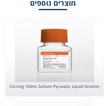
מוצרים נוספים
Consumables
Safety
Chemicals
Corning 100mL Sodium Pyruvate, Liquid Solution
Corning 100 mL
Corning 100 mL
Corning 100mL
Trypsin EDTA 1X
HT
Sodium
(Hypoxanthine,
Pyruvate, Liquid