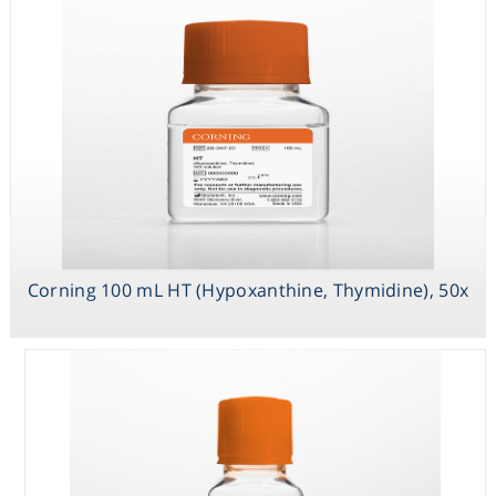
Thymidine), 50x
Solution
Corning 100mL
Trace Elements
A,1000x
Corning 100 mL HT (Hypoxanthine, Thymidine), 50x