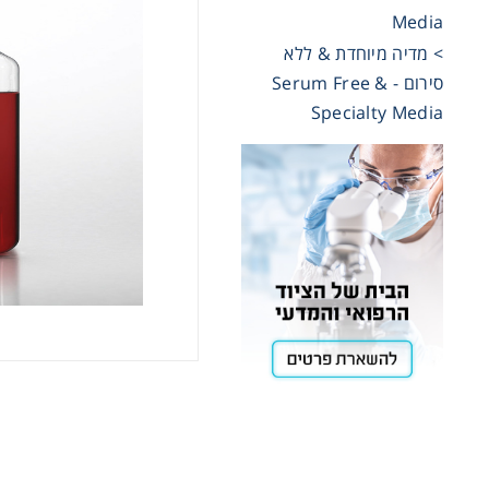
Media
Cooling
> מדיה מיוחדת & ללא
סירום - Serum Free &
Specialty Media
Heating
ntation
roscopy
Pumps
aration
Stirring