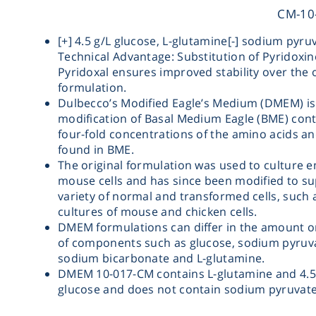
[+] 4.5 g/L glucose, L-glutamine[-] sodium pyru
Technical Advantage: Substitution of Pyridoxin
Pyridoxal ensures improved stability over the o
formulation.
Dulbecco’s Modified Eagle’s Medium (DMEM) is
modification of Basal Medium Eagle (BME) cont
four-fold concentrations of the amino acids a
found in BME.
The original formulation was used to culture 
mouse cells and has since been modified to su
variety of normal and transformed cells, such 
cultures of mouse and chicken cells.
DMEM formulations can differ in the amount o
of components such as glucose, sodium pyruv
sodium bicarbonate and L-glutamine.
DMEM 10-017-CM contains L-glutamine and 4.5
glucose and does not contain sodium pyruvate