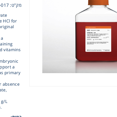
מק"ט: 10-017-CM
vate
e HCl for
riginal
 a
aining
Instrume
nd vitamins
embryonic
Mic
pport a
as primary
r absence
ate,
Sample Prep
 g/L
.
Shaking & 