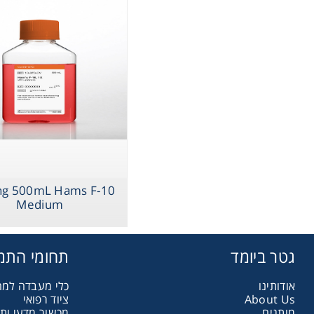
assware
Handling
sticware
s & Kits
umables
ng 500mL Hams F-10
Medium
Safety
גטר ביומד
תחומי התמ
emicals
אודותינו
כלי מעבדה למ
ציוד רפואי
About Us
מותגים
מכשור מדעי ות