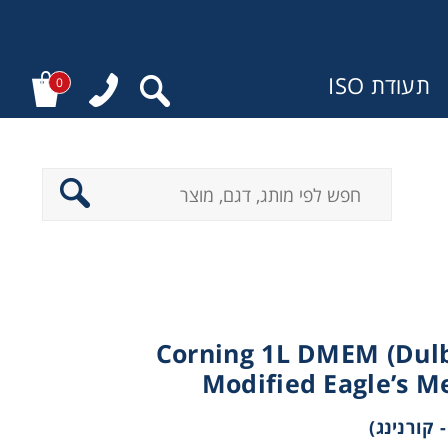
תעודת ISO
0
ר
Corning 1L DMEM (Dulb
Modified Eagle’s M