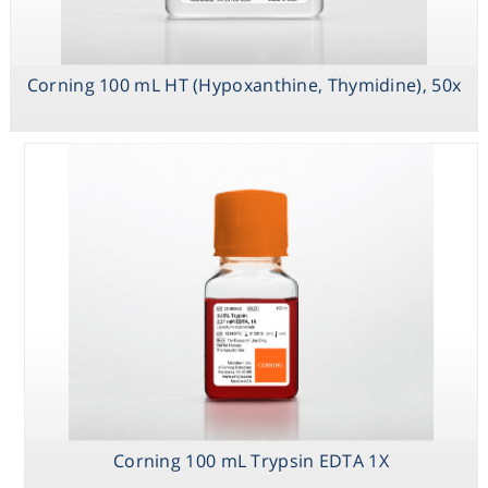
Corning 100 mL HT (Hypoxanthine, Thymidine), 50x
Corning 100mL
Trace Elements
A,1000x
Corning 100 mL Trypsin EDTA 1X