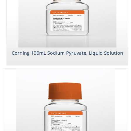
Consumables
Safety
Chemicals
Corning 100mL Sodium Pyruvate, Liquid Solution
Corning 100 mL
Corning 100 mL
Corning 100mL
Trypsin EDTA 1X
HT
Sodium
(Hypoxanthine,
Pyruvate, Liquid
Thymidine), 50x
Solution