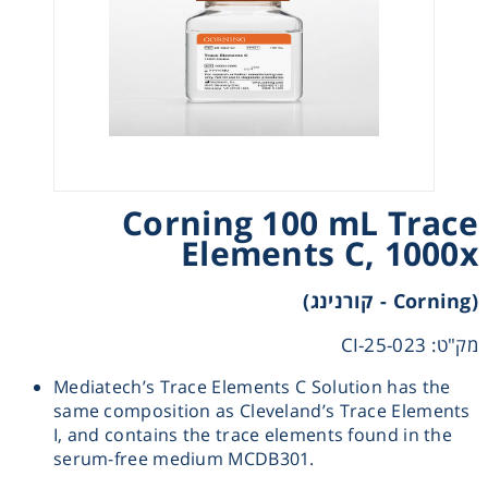
Heating
Instrumentation
Microscopy
Corning 100 mL Trace
Pumps
Elements C, 1000x
Sample Preparation
(Corning - קורנינג)
Shaking & Stirring
מק"ט: 25-023-CI
Mediatech’s Trace Elements C Solution has the
Storage
same composition as Cleveland’s Trace Elements
I, and contains the trace elements found in the
serum-free medium MCDB301.
Thermometry