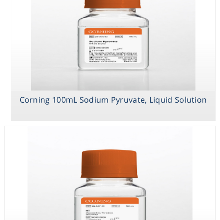
Consumables
Safety
Chemicals
Corning 100mL Sodium Pyruvate, Liquid Solution
Corning 100 mL
Corning 100 mL
Corning 100mL
Trypsin EDTA 1X
HT
Sodium
(Hypoxanthine,
Pyruvate, Liquid
Thymidine), 50x
Solution