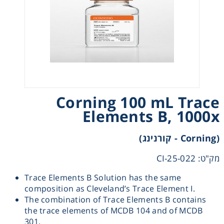
Heating
Instrumentation
Microscopy
Corning 100 mL Trace
Pumps
Elements B, 1000x
Sample Preparation
(Corning - קורנינג)
Shaking & Stirring
מק"ט: 25-022-CI
Trace Elements B Solution has the same
Storage
composition as Cleveland’s Trace Element I.
The combination of Trace Elements B contains
the trace elements of MCDB 104 and of MCDB
Thermometry
301.