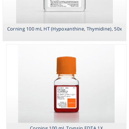
Corning 100mL
Corning 100 mL HT (Hypoxanthine, Thymidine), 50x
Trace Elements
A,1000x
Corning 100 mL Trypsin EDTA 1X