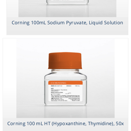
Corning 100 mL
Corning 100 mL
Corning 100mL
Trypsin EDTA 1X
HT
Sodium
(Hypoxanthine,
Pyruvate, Liquid
Corning 100mL Sodium Pyruvate, Liquid Solution
Thymidine), 50x
Solution
Corning 100mL
Trace Elements
A,1000x
Corning 100 mL HT (Hypoxanthine, Thymidine), 50x