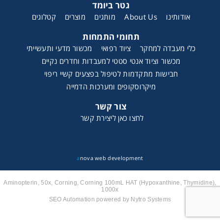
גטר ביומד
קטלוגים
מוצרים
מותגים
About Us
אודותינו
תחומי התמחות
כלי מעבדה למחקר
ציוד רפואי
מכשור מדעי ותעשייתי
מכשור וציוד אנטי סטטי למעבדות וחדרים נקיים
חבישות מתקדמות לטיפול בפצעים קשיי ריפוי
מיקרוסקופים ומערכות הדמייה
צור קשר
לחצו כאן ליצירת קשר
a
nova web development
Aminopterin, 50x, Corning, Corning 100mL HAT (Hypoxanthine, Thymidine),
1000x
SEO Automation powered by Nytro Systems