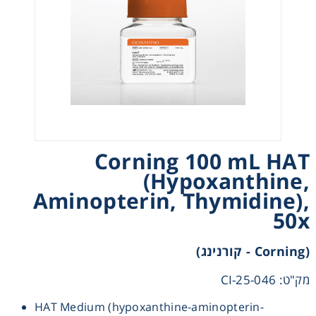
Heating
Instrumentation
Microscopy
Pumps
Corning 100 mL HAT
(Hypoxanthine,
Sample Preparation
Aminopterin, Thymidine),
50x
Shaking & Stirring
(Corning - קורנינג)
Storage
מק"ט: 25-046-CI
Thermometry
HAT Medium (hypoxanthine-aminopterin-