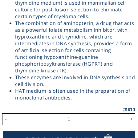
thymidine medium) is used in mammalian cell
culture for post-fusion selection to eliminate
Washing
certain types of myeloma cells.
The combination of aminopterin, a drug that acts
Chromatography
as a powerful folate metabolism inhibitor, with
hyproxanthine and thymidine, which are
intermediates in DNA synthesis, provides a form
Lab Essentials
of artificial selection for cells containing
functioning hypoxanthine-guanine
Filtration
phosphoribosyltransferase (HGPRT) and
thymidine kinase (TK).
These enzymes are involved in DNA synthesis and
Glassware
cell division.
HAT medium is often used in the preparation of
Liquid Handling
monoclonal antibodies.
כמות:
Plasticware
-
+
Reagents & Kits