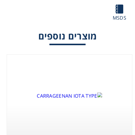
Washing
MSDS
Chromatography
מוצרים נוספים
Lab Essentials
Filtration
Glassware
GELCARIN GP-
812
Liquid Handling
Plasticware
Reagents & Kits