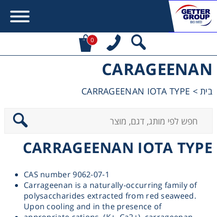
0
CARAGEENAN
Error:
Contact form not found.
CARRAGEENAN IOTA TYPE
>
בית
מעונין לקבל הצעת מחיר או מידע עבור:
Centrifuges
CARRAGEENAN IOTA TYPE
Chromatography
CAS number 9062-07-1
Concentration
Carrageenan is a naturally-occurring family of
polysaccharides extracted from red seaweed.
Cooling
Upon cooling and in the presence of