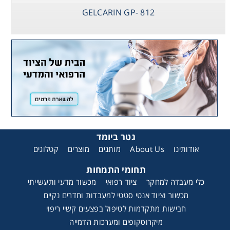
GELCARIN GP- 812
Consumables
Safety
Chemicals
גטר ביומד
קטלוגים
מוצרים
מותגים
About Us
אודותינו
תחומי התמחות
כלי מעבדה למחקר
ציוד רפואי
מכשור מדעי ותעשייתי
מכשור וציוד אנטי סטטי למעבדות וחדרים נקיים
חבישות מתקדמות לטיפול בפצעים קשיי ריפוי
מיקרוסקופים ומערכות הדמייה