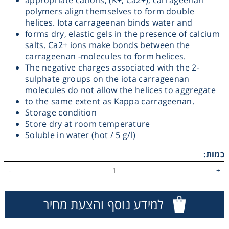
appropriate cations, (K+, Ca2+), carrageenan
polymers align themselves to form double
Heating
helices. Iota carrageenan binds water and
forms dry, elastic gels in the presence of calcium
Instrumentation
salts. Ca2+ ions make bonds between the
carrageenan -molecules to form helices.
The negative charges associated with the 2-
Microscopy
sulphate groups on the iota carrageenan
molecules do not allow the helices to aggregate
to the same extent as Kappa carrageenan.
Pumps
Storage condition
Store dry at room temperature
Sample Preparation
Soluble in water (hot / 5 g/l)
כמות:
Shaking & Stirring
-
+
Storage
למידע נוסף והצעת מחיר
Thermometry