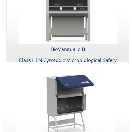
e3
EuroFlow
Class II EN
Class II
Class II EN
Cytotoxic
NSF Type
Microbiological
Microbiological
B2 BSC
Safety
Safety
Cabinet
Cabinet
BioVanguard B
Class II EN Cytotoxic Microbiological Safety
Cabinet
SterilGARD® e3
Class II
NSF Type
A2 BSC