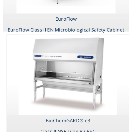
EuroFlow
EuroFlow Class II EN Microbiological Safety Cabinet
BioChemGARD® e3
Class II NSF Type B2 BSC