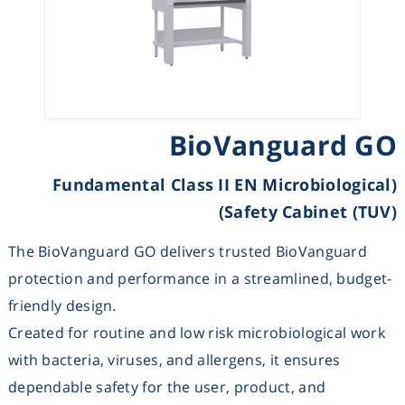
Heating
Instrumentation
Microscopy
BioVanguard GO
Pumps
(Fundamental Class II EN Microbiological
Safety Cabinet (TUV))
Sample Preparation
The BioVanguard GO delivers trusted BioVanguard
protection and performance in a streamlined, budget-
Shaking & Stirring
friendly design.
Storage
Created for routine and low risk microbiological work
with bacteria, viruses, and allergens, it ensures
Thermometry
dependable safety for the user, product, and