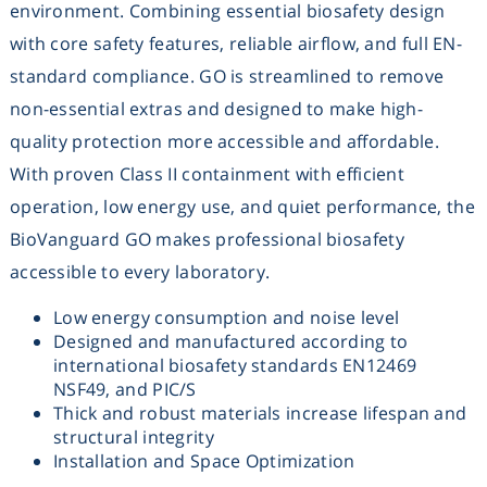
environment. Combining essential biosafety design
Washing
with core safety features, reliable airflow, and full EN-
standard compliance. GO is streamlined to remove
Chromatography
non-essential extras and designed to make high-
quality protection more accessible and affordable.
Lab Essentials
With proven Class II containment with efficient
operation, low energy use, and quiet performance, the
Filtration
BioVanguard GO makes professional biosafety
accessible to every laboratory.
Glassware
Low energy consumption and noise level
Liquid Handling
Designed and manufactured according to
international biosafety standards EN12469
NSF49, and PIC/S
Plasticware
Thick and robust materials increase lifespan and
structural integrity
Reagents & Kits
Installation and Space Optimization