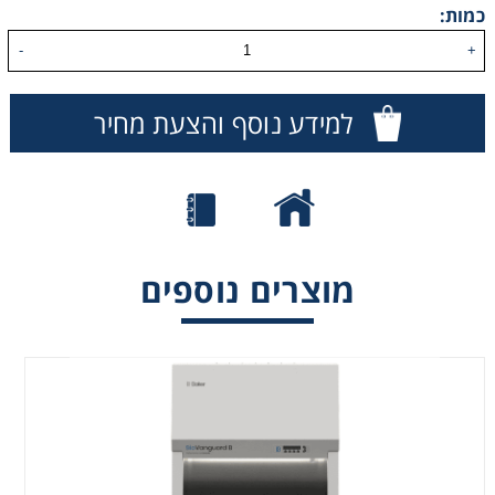
כמות:
Consumables
-
+
Safety
למידע נוסף והצעת מחיר
Chemicals
מוצרים נוספים
BioChemGARD®
EuroFlow
BioVanguard B