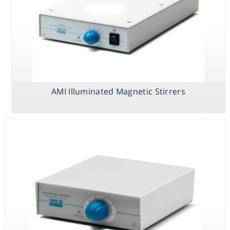
ESP Ultraflat
MICROSTIRRER
AMI Illuminated
Magnetic Stirrer
Magnetic Stirrer
Magnetic
Stirrers
AMI Illuminated Magnetic Stirrers
MULTISTIRRER
Digital Series
Magnetic
Stirrers, Multiple
Positions