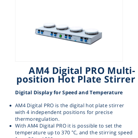
Heating
Instrumentation
Microscopy
Pumps
AM4 Digital PRO Multi-
position Hot Plate Stirrer
Sample Preparation
Digital Display for Speed and Temperature
Shaking & Stirring
AM4 Digital PRO is the digital hot plate stirrer
with 4 independent positions for precise
Storage
thermoregulation.
With AM4 Digital PRO it is possible to set the
Thermometry
temperature up to 370 °C, and the stirring speed