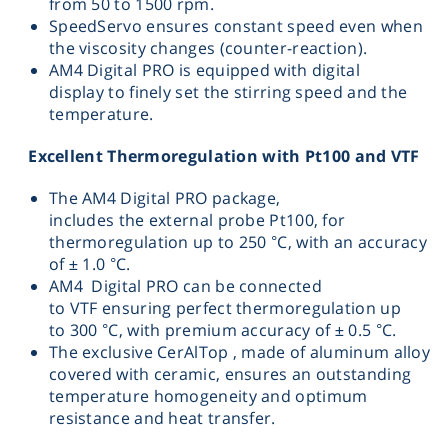
from 50 to 1500 rpm.
SpeedServo ensures constant speed even when
Washing
the viscosity changes (counter-reaction).
AM4 Digital PRO is equipped with digital
Chromatography
display to finely set the stirring speed and the
temperature.
Lab Essentials
Excellent Thermoregulation with Pt100 and VTF
The AM4 Digital PRO package,
Filtration
includes the external probe Pt100, for
thermoregulation up to 250 °C, with an accuracy
Glassware
of ± 1.0 °C.
AM4 Digital PRO can be connected
to VTF ensuring perfect thermoregulation up
Liquid Handling
to 300 °C, with premium accuracy of ± 0.5 °C.
The exclusive CerAlTop , made of aluminum alloy
Plasticware
covered with ceramic, ensures an outstanding
temperature homogeneity and optimum
resistance and heat transfer.
Reagents & Kits