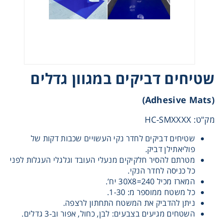
Heating
Instrumentation
Microscopy
שטיחים דביקים במגוון גדלים
Pumps
(Adhesive Mats)
מק"ט: HC-SMXXXX
Sample Preparation
שטיחים דביקים לחדר נקי העשויים שכבות דקות של
פוליאתילן דביק.
Shaking & Stirring
מטרתם להסיר חלקיקים מנעלי העובד וגלגלי העגלות לפני
כל כניסה לחדר הנקי.
Storage
המארז מכיל 30X8=240 יח’.
כל משטח ממוספר מ: 1-30.
ניתן להדביק את המשטח התחתון לרצפה.
Thermometry
השטחים מגיעים בצבעים: לבן, כחול, אפור וב-3 גדלים.