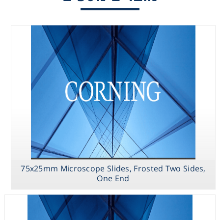
Consumables
Safety
Chemicals
Plain
75x25mm
Microscope
Microscope
Slide
Slides, Frosted
Two Sides, One
End
75x25mm Microscope Slides, Frosted Two Sides,
One End