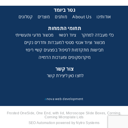
גטר ביומד
קטלוגים
מוצרים
מותגים
About Us
אודותינו
תחומי התמחות
כלי מעבדה למחקר
ציוד רפואי
מכשור מדעי ותעשייתי
מכשור וציוד אנטי סטטי למעבדות וחדרים נקיים
חבישות מתקדמות לטיפול בפצעים קשיי ריפוי
מיקרוסקופים ומערכות הדמייה
צור קשר
לחצו כאן ליצירת קשר
a
nova web development
Frosted OneSide, One End, with lid, Microscope Slide Boxes, Corning,
Corning Microplate Lids
SEO Automation powered by Nytro Systems