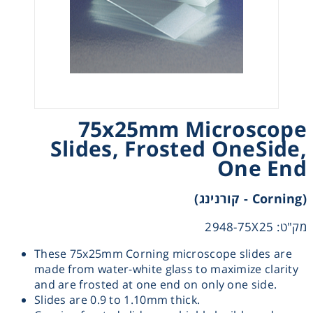
Heating
Instrumentation
Microscopy
75x25mm Microscope
Pumps
Slides, Frosted OneSide,
One End
Sample Preparation
(Corning - קורנינג)
Shaking & Stirring
מק"ט: 2948-75X25
These 75x25mm Corning microscope slides are
Storage
made from water-white glass to maximize clarity
and are frosted at one end on only one side.
Thermometry
Slides are 0.9 to 1.10mm thick.