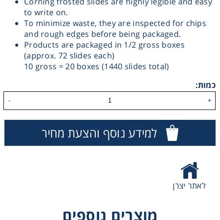
Corning frosted slides are highly legible and easy
to write on.
Washing
To minimize waste, they are inspected for chips
and rough edges before being packaged.
Chromatography
Products are packaged in 1/2 gross boxes
(approx. 72 slides each)
10 gross = 20 boxes (1440 slides total)
Lab Essentials
כמות:
Filtration
-
+
Glassware
למידע נוסף והצעת מחיר
Liquid Handling
Plasticware
לאתר יצרן
Reagents & Kits
מוצרים נוספים