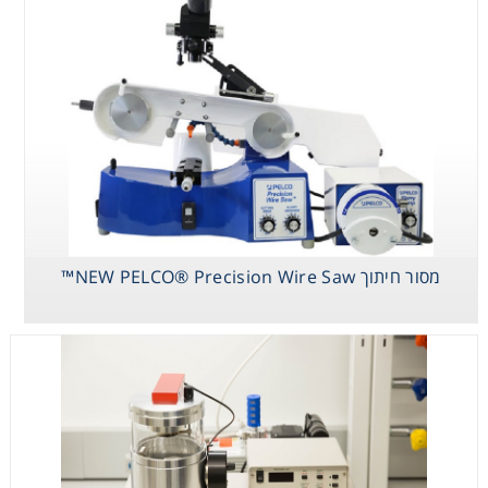
מסור חיתוך NEW
208HR High
מסור מהיר
PELCO®
Resolution
PELCO® במהירות
Precision Wire
Sputter Coater-
גבוהה
Saw™
208HR ברזולוציה
גבוהה ציפוי ריסוס
מסור חיתוך NEW PELCO® Precision Wire Saw™
תא PELCO®
UVC3 Cryo