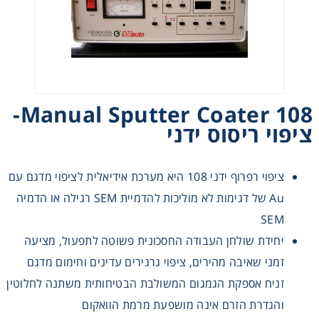
Heating
Instrumentation
Microscopy
108 Manual Sputter Coater-
ציפוי ריסוס ידני
Pumps
ציפוי רפרוף ידני 108 היא מערכת אידיאלית לציפוי מדגם עם
Sample Preparation
Au של דגימות לא מוליכות להדמיית SEM רגילה או הדמיה
SEM
Shaking & Stirring
יחידת שולחן העבודה החסכונית פשוטה לתפעול, מציעה
Storage
זמני שאיבה מהירים, ציפוי גרגירים עדינים וחימום מדגם
זניח אספקת הגמגום המשולבת הבטיחותית משתנה לחלוטין
Thermometry
והגדרת הזרם אינה מושפעת מרמת הוואקום