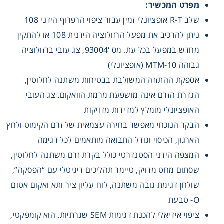
מפרט המכשיר:
Washing
שלב R-T אופציונלי זמין עבור ציפוי הרפרוף הידני 108
ניתן להרכיב את מפעל הרזולוציה הידנית 108 או להתקין
Chromatography
מחדש במפעל בכל עת. מס ‘93004, צג עובי ברזולוציה
גבוהה MTM-10 (אופציונלי)
Lab Essentials
אספקת ההתזזה המשולבת בבטיחות משתנה לחלוטין,
הגדרת הזרם אינה מושפעת מרמת הוואקום. צג העובי
Filtration
האופציונלי מומלץ למדידות מדויקות
הבקר הנוכחי מאפשר בחירה עצמאית של זרם הקימוט ולחץ
Glassware
הארגון, הכיסוי וגודל התבואה מותאמים לכל דגימה
המצפה הידני הסטנדרטי כולל בקרת זרם משתנה לחלוטין,
Liquid Handling
שסתום מחט מדויק, טיימר תהליכים דיגיטלי עם “הפסקה”,
Plasticware
שולחן דגימת גובה משתנה, לוח עליון ציר ותא ואקום אטום
O- טבעת
Reagents & Kits
ציפוי אידיאלי להכנת דגימות SEM שגרתיות. הוא קומפקטי,