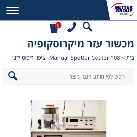
0
מכשור עזר מיקרוסקופיה
Error:
Contact form not found.
בית
>
108 Manual Sputter Coater- ציפוי ריסוס ידני
מעונין לקבל הצעת מחיר או מידע עבור:
Centrifuges
Chromatography
Concentration
Cooling