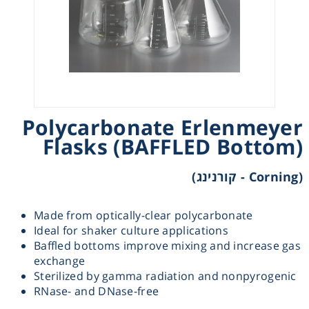
Heating
Instrumentation
Microscopy
Polycarbonate Erlenmeyer
Pumps
Flasks (BAFFLED Bottom)
(Corning - קורנינג)
Sample Preparation
Shaking & Stirring
Made from optically-clear polycarbonate
Ideal for shaker culture applications
Baffled bottoms improve mixing and increase gas
Storage
exchange
Sterilized by gamma radiation and nonpyrogenic
RNase- and DNase-free
Thermometry