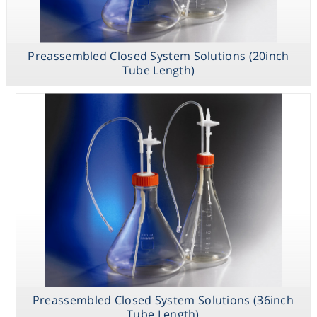
Preassembled Closed System Solutions (20inch
Polycarbonate
Tube Length)
Erlenmeyer
Flasks (Plain
Bottom)
Preassembled Closed System Solutions (36inch
Tube Length)