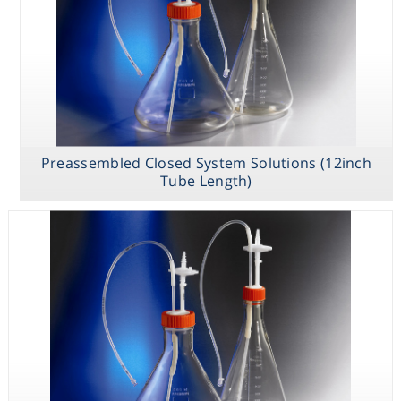
Consumables
Safety
Chemicals
Preassembled Closed System Solutions (12inch
Tube Length)
Preassembled
Preassembled
Preassembled
Closed System
Closed System
Closed System
Solutions
Solutions
Solutions
(36inch Tube
(20inch Tube
(12inch Tube
Length)
Length)
Length)