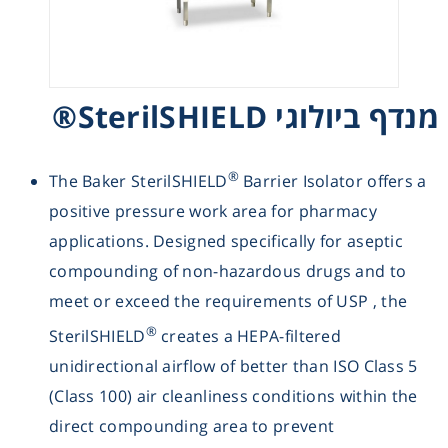
Heating
Instrumentation
מנדף ביולוגי SterilSHIELD®
Microscopy
®
The Baker SterilSHIELD
Barrier Isolator offers a
Pumps
positive pressure work area for pharmacy
applications. Designed specifically for aseptic
Sample Preparation
compounding of non-hazardous drugs and to
meet or exceed the requirements of USP , the
Shaking & Stirring
®
SterilSHIELD
creates a HEPA-filtered
unidirectional airflow of better than ISO Class 5
Storage
(Class 100) air cleanliness conditions within the
Thermometry
direct compounding area to prevent