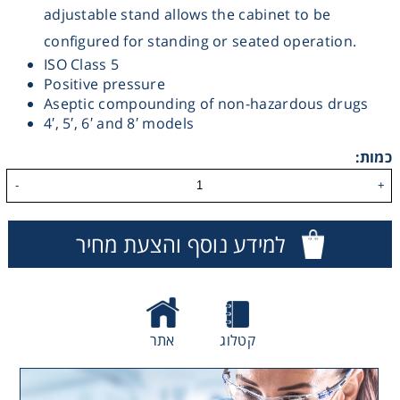
adjustable stand allows the cabinet to be
Consumables
configured for standing or seated operation.
ISO Class 5
Safety
Positive pressure
Aseptic compounding of non-hazardous drugs
4′, 5′, 6′ and 8′ models
Chemicals
כמות:
-
+
למידע נוסף והצעת מחיר
קטלוג
אתר