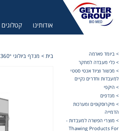
אודותינו
קטלוגים
> ביומד פארמה
מנדף ביולוגי AeroPROTECT 360°
>
בית
> כלי מעבדה למחקר
מ:
> מכשור וציוד אנטי סטטי
למעבדות וחדרים נקיים
trifuges
> היקפי
> מנדפים
> מיקרוסקופים ומערכות
ography
הדמייה
> מוצרי הפשרה למעבדות -
tration
Thawing Products For