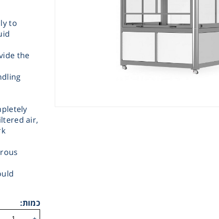
ly to
uid
vide the
s
ndling
Instrume
mpletely
Mic
ltered air,
rk
orous
ould
Sample Prep
כמות:
Shaking & 
+