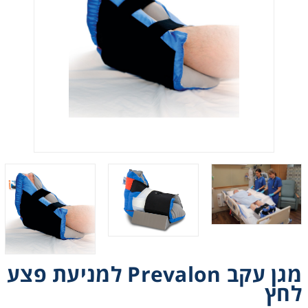
Heating
Instrumentation
Microscopy
Pumps
Sample Preparation
Shaking & Stirring
Storage
מגן עקב Prevalon למניעת פצע
לחץ
Thermometry