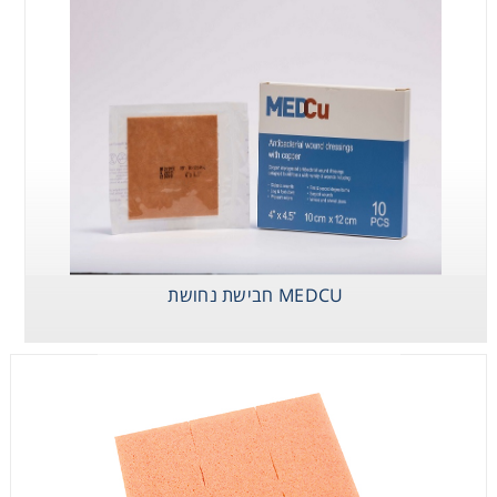
פולימם סילבר
לפצעים מזוהמים
MEDCU חבישת נחושת