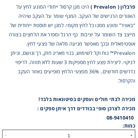
פרבלון ( Prevalon )
הינו מגן קרסול ייחודי המונע לחץ על
Washing
האזורים הרגישים של העקב. המגף שומר על העקב שיהיה
“באוויר” ומונע ממנו כל לחץ מקומי. למגן יש תוספת ייחודית של
Chromatography
מייצב צד השומר על יציבות כף הרגל ומפזר את הלחצים בצורה
אופטימאלית ובכך מאפשר מניעה מלאה של פצעי לחץ.
Lab Essentials
Prevalon™ נוח וקל לשימוש, בנוי מאריג חזק, רך ונושם, וניתן
Filtration
לניקוי. ליצירת פצע לחץ מספיקות 3 שעות ללא תזוזה. לריפוי
נדרשים חודשים.. 36% מפצעי הלחץ מופיעים באזור העקב
Glassware
והקרסול.
Liquid Handling
מכירה לבתי חולים ועסקים בסיטונאות בלבד
!
מכירה לצרכן סופי בבודדים דרך איתן ספקים
:
Plasticware
08-9410410
כמות:
Reagents & Kits
-
+