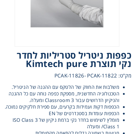
Heating
Instrumentation
Microscopy
כפפות ניטריל סטריליות לחדר
Pumps
נקי תוצרת Kimtech pure
מק"ט: PCAK-11826- PCAK-11822
Sample Preparation
משלבות את החוזק של הלטקס עם ההגנה של הניטריל.
Shaking & Stirring
הטכנולוגיה החדשנית, מספקת כפפה נוחה עם כל ההגנה
והניקיון הדרושים עבור Classroom 3 ומעלה.
הכפפות דקות ועמידות בקרעים, עם ספירת חלקיקים נמוכה.
Storage
הכפפות עומדות בסטנדרטים של EN
מומלץ לשימוש בחדר נקי ברמת ניקיון של ISO Class 3
/Class 1 ומעלה
Thermometry
מגיעות בשמונה גדלים להתאמה מקסימלית