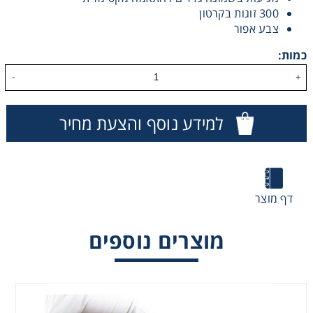
300 זוגות בקרטון
Washing
צבע אפור
כמות:
Chromatography
-
+
Lab Essentials
למידע נוסף והצעת מחיר
Filtration
Glassware
דף מוצר
Liquid Handling
מוצרים נוספים
Plasticware
Reagents & Kits